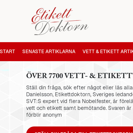
START
SENASTE ARTIKLARNA
VETT & ETIKETT ART
ÖVER 7700 VETT- & ETIKETT
Ställ din fråga, sök efter något eller läs al
Danielsson, Etikettdoktorn, Sveriges ledande
SVT:S expert vid flera Nobelfester, är förel
vett och etikett samt bemötande. Svaren är
förblir anonym