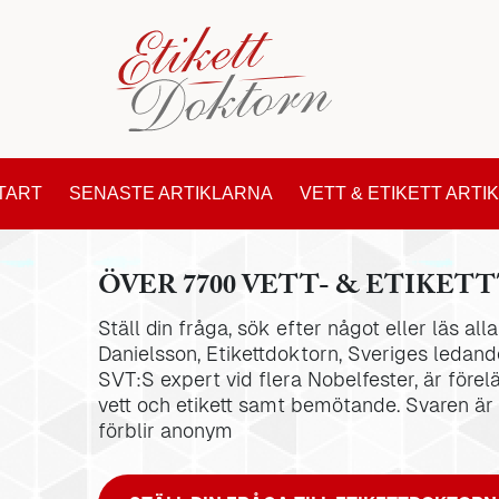
TART
SENASTE ARTIKLARNA
VETT & ETIKETT ARTI
ÖVER 7700 VETT- & ETIKETT
Ställ din fråga, sök efter något eller läs al
Danielsson, Etikettdoktorn, Sveriges ledande
SVT:S expert vid flera Nobelfester, är förel
vett och etikett samt bemötande. Svaren är
förblir anonym