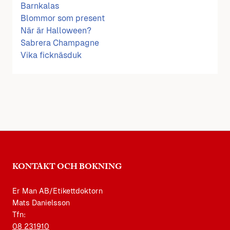
Barnkalas
Blommor som present
När är Halloween?
Sabrera Champagne
Vika ficknäsduk
KONTAKT OCH BOKNING
Er Man AB/Etikettdoktorn
Mats Danielsson
Tfn:
08 231910