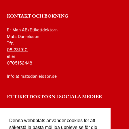
KONTAKT OCH BOKNING
Er Man AB/Etikettdoktorn
Mats Danielsson
Tfn:
08 231910
eller
0705152448
Info at matsdanielsson.se
ETTIKETDOKTORN I SOCIALA MEDIER
instagram.com/etikettdoktorn
Denna webbplats använder cookies för att
facebook.com/etikettdoktorn
säkerställa bästa möjliga upplevelse för dig