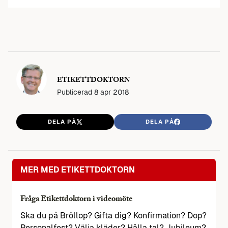
ETIKETTDOKTORN
Publicerad
8 apr 2018
DELA PÅ
DELA PÅ
MER MED ETIKETTDOKTORN
Fråga Etikettdoktorn i videomöte
Ska du på Bröllop? Gifta dig? Konfirmation? Dop?
Personalfest? Välja kläder? Hålla tal? Jubileum?