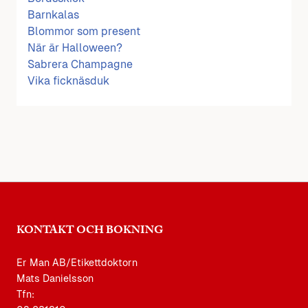
Barnkalas
Blommor som present
När är Halloween?
Sabrera Champagne
Vika ficknäsduk
KONTAKT OCH BOKNING
Er Man AB/Etikettdoktorn
Mats Danielsson
Tfn: