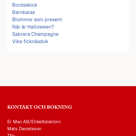
Bordsskick
Barnkalas
Blommor som present
När är Halloween?
Sabrera Champagne
Vika ficknäsduk
KONTAKT OCH BOKNING
Er Man AB/Etikettdoktorn
Mats Danielsson
Tfn: