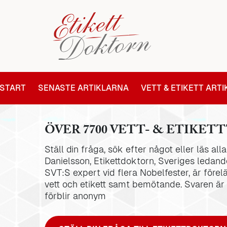
START
SENASTE ARTIKLARNA
VETT & ETIKETT ART
ÖVER 7700 VETT- & ETIKETT
Ställ din fråga, sök efter något eller läs al
Danielsson, Etikettdoktorn, Sveriges ledande
SVT:S expert vid flera Nobelfester, är förel
vett och etikett samt bemötande. Svaren är
förblir anonym