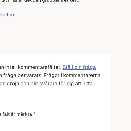
 till?” så är det den gruppens etikett.
ikett >>
den inte i kommentarsfältet.
Ställ din fråga
n fråga besvarats. Frågor i kommentarerna
n dröja och blir svårare för dig att hitta
a fält är märkta
*