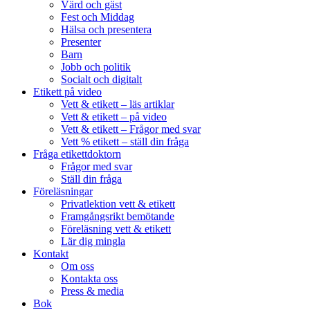
Värd och gäst
Fest och Middag
Hälsa och presentera
Presenter
Barn
Jobb och politik
Socialt och digitalt
Etikett på video
Vett & etikett – läs artiklar
Vett & etikett – på video
Vett & etikett – Frågor med svar
Vett % etikett – ställ din fråga
Fråga etikettdoktorn
Frågor med svar
Ställ din fråga
Föreläsningar
Privatlektion vett & etikett
Framgångsrikt bemötande
Föreläsning vett & etikett
Lär dig mingla
Kontakt
Om oss
Kontakta oss
Press & media
Bok