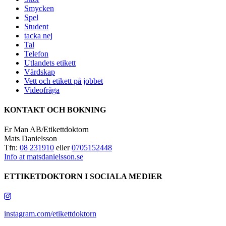
Smycken
Spel
Student
tacka nej
Tal
Telefon
Utlandets etikett
Värdskap
Vett och etikett på jobbet
Videofråga
KONTAKT OCH BOKNING
Er Man AB/Etikettdoktorn
Mats Danielsson
Tfn:
08 231910
eller
0705152448
Info at matsdanielsson.se
ETTIKETDOKTORN I SOCIALA MEDIER
instagram.com/etikettdoktorn