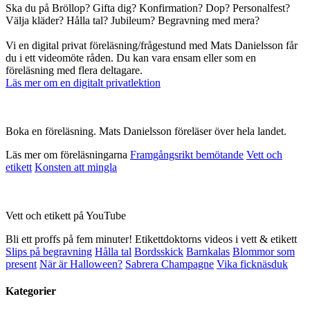
Ska du på Bröllop? Gifta dig? Konfirmation? Dop? Personalfest?
Välja kläder? Hålla tal? Jubileum? Begravning med mera?
Vi en digital privat föreläsning/frågestund med Mats Danielsson får
du i ett videomöte råden. Du kan vara ensam eller som en
föreläsning med flera deltagare.
Läs mer om en digitalt privatlektion
Boka en föreläsning. Mats Danielsson föreläser över hela landet.
Läs mer om föreläsningarna
Framgångsrikt bemötande
Vett och
etikett
Konsten att mingla
Vett och etikett på YouTube
Bli ett proffs på fem minuter! Etikettdoktorns videos i vett & etikett
Slips på begravning
Hålla tal
Bordsskick
Barnkalas
Blommor som
present
När är Halloween?
Sabrera Champagne
Vika ficknäsduk
Kategorier