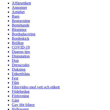
Affärsetikett
Annonser
Artighet
Barn
Begravning
Bemötande
Blommor
Bordsplacering
Bordsskick
Bröllop
COVID-19
Dagens tips
Disputation
Dop
Dresscodes
Dukning
Etikettfråga
Fest
Film
Film/video med vett och etikett
Födelsedag
Förlovning
Gäst
Gay hbt frågor
Halloween