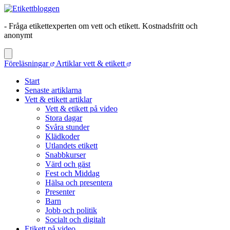
- Fråga etikettexperten om vett och etikett. Kostnadsfritt och
anonymt
Föreläsningar
Artiklar vett & etikett
Start
Senaste artiklarna
Vett & etikett artiklar
Vett & etikett på video
Stora dagar
Svåra stunder
Klädkoder
Utlandets etikett
Snabbkurser
Värd och gäst
Fest och Middag
Hälsa och presentera
Presenter
Barn
Jobb och politik
Socialt och digitalt
Etikett på video