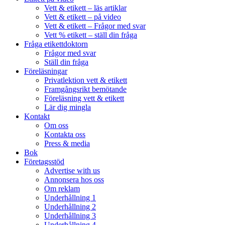
Vett & etikett – läs artiklar
Vett & etikett – på video
Vett & etikett – Frågor med svar
Vett % etikett – ställ din fråga
Fråga etikettdoktorn
Frågor med svar
Ställ din fråga
Föreläsningar
Privatlektion vett & etikett
Framgångsrikt bemötande
Föreläsning vett & etikett
Lär dig mingla
Kontakt
Om oss
Kontakta oss
Press & media
Bok
Företagsstöd
Advertise with us
Annonsera hos oss
Om reklam
Underhållning 1
Underhållning 2
Underhållning 3
Underhållning 4