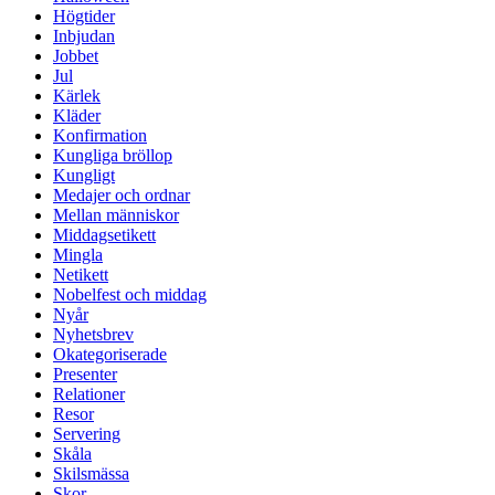
Högtider
Inbjudan
Jobbet
Jul
Kärlek
Kläder
Konfirmation
Kungliga bröllop
Kungligt
Medajer och ordnar
Mellan människor
Middagsetikett
Mingla
Netikett
Nobelfest och middag
Nyår
Nyhetsbrev
Okategoriserade
Presenter
Relationer
Resor
Servering
Skåla
Skilsmässa
Skor