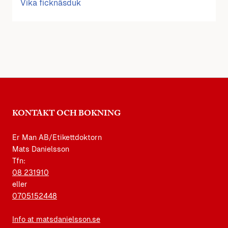
Vika ficknäsduk
KONTAKT OCH BOKNING
Er Man AB/Etikettdoktorn
Mats Danielsson
Tfn:
08 231910
eller
0705152448
Info at matsdanielsson.se