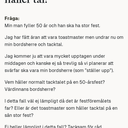
håller tal?
Fråga:
Min man fyller 50 år och han ska ha stor fest.
Jag har fått äran att vara toastmaster men undrar nu om
min bordsherre och tacktal.
Jag kommer ju att vara mycket upptagen under
middagen och kanske ej så trevlig så vi planerar att
svärfar ska vara min bordsherre (som ”ställer upp”).
Vem håller normalt tacktalet på en 50-årsfest?
Värdinnans bordsherre?
I detta fall väl ej lämpligt då det är festföremålets
far? Eller är det toastmaster som håller tacktal på en
sån stor fest?
Ej heller lämpligt i detta fall? Tacksam för råd.