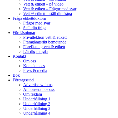
Vett & etikett – på video
Vett & etikett – Frågor med svar
Vett % etikett – ställ din fråga
Fråga etikettdoktorn
Frågor med svar
Ställ din fråga
Föreläsningar
Privatlektion vett & etikett
Framgångsrikt bemötande
Föreläsning vett & etikett
Lär dig mingla
Kontakt
Om oss
Kontakta oss
Press & media
Bok
Företagsstöd
Advertise with us
Annonsera hos oss
Om reklam
Underhållning 1
Underhållning 2
Underhållning 3
Underhållning 4