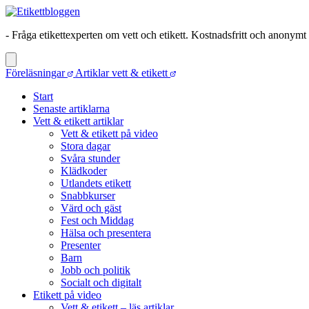
- Fråga etikettexperten om vett och etikett. Kostnadsfritt och anonymt
Föreläsningar
Artiklar vett & etikett
Start
Senaste artiklarna
Vett & etikett artiklar
Vett & etikett på video
Stora dagar
Svåra stunder
Klädkoder
Utlandets etikett
Snabbkurser
Värd och gäst
Fest och Middag
Hälsa och presentera
Presenter
Barn
Jobb och politik
Socialt och digitalt
Etikett på video
Vett & etikett – läs artiklar