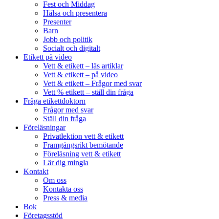
Fest och Middag
Hälsa och presentera
Presenter
Barn
Jobb och politik
Socialt och digitalt
Etikett på video
Vett & etikett – läs artiklar
Vett & etikett – på video
Vett & etikett – Frågor med svar
Vett % etikett – ställ din fråga
Fråga etikettdoktorn
Frågor med svar
Ställ din fråga
Föreläsningar
Privatlektion vett & etikett
Framgångsrikt bemötande
Föreläsning vett & etikett
Lär dig mingla
Kontakt
Om oss
Kontakta oss
Press & media
Bok
Företagsstöd