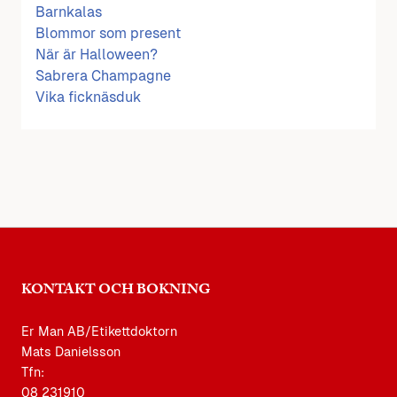
Barnkalas
Blommor som present
När är Halloween?
Sabrera Champagne
Vika ficknäsduk
KONTAKT OCH BOKNING
Er Man AB/Etikettdoktorn
Mats Danielsson
Tfn:
08 231910