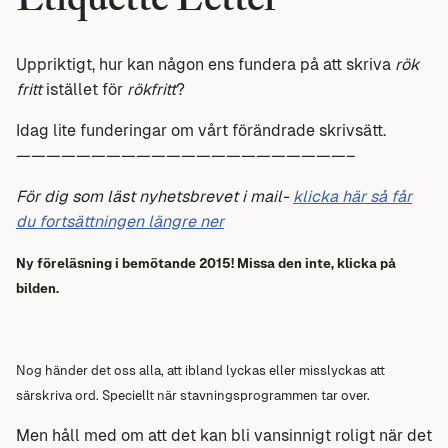
Etiquette Letter
Uppriktigt, hur kan någon ens fundera på att skriva
rök
fritt
istället för
rökfritt
?
Idag lite funderingar om vårt förändrade skrivsätt.
——————————————————————–
För dig som läst nyhetsbrevet
i
mail-
klicka här så får
du fortsättningen längre ner
Ny föreläsning i bemötande 2015! Missa den inte, klicka på
bilden.
Nog händer det oss alla, att ibland lyckas eller misslyckas att
särskriva ord. Speciellt när stavningsprogrammen tar over.
Men håll med om att det kan bli vansinnigt roligt när det