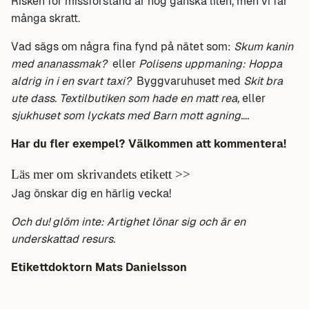
Risken för missförstånd är nog ganska liten, men vi får
många skratt.
Vad sägs om några fina fynd på nätet som:
Skum kanin
med ananassmak?
eller
Polisens uppmaning: Hoppa
aldrig in i en svart taxi?
Byggvaruhuset med
Skit bra
ute dass. Textilbutiken som hade en matt rea,
eller
sjukhuset som lyckats med Barn mott agning….
Har du fler exempel? Välkommen att kommentera!
Läs mer om skrivandets etikett >>
Jag önskar dig en härlig vecka!
Och du! glöm inte: Artighet lönar sig och är en
underskattad resurs.
Etikettdoktorn Mats Danielsson