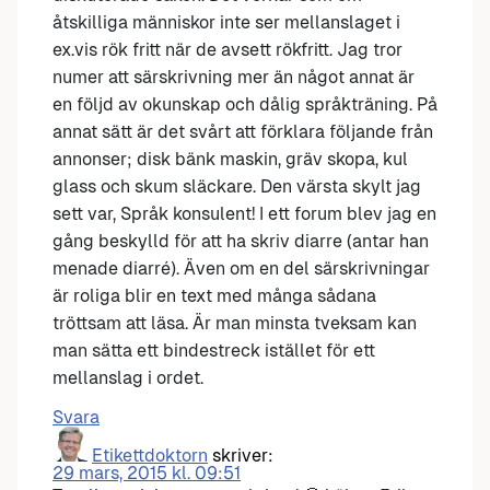
åtskilliga människor inte ser mellanslaget i
ex.vis rök fritt när de avsett rökfritt. Jag tror
numer att särskrivning mer än något annat är
en följd av okunskap och dålig språkträning. På
annat sätt är det svårt att förklara följande från
annonser; disk bänk maskin, gräv skopa, kul
glass och skum släckare. Den värsta skylt jag
sett var, Språk konsulent! I ett forum blev jag en
gång beskylld för att ha skriv diarre (antar han
menade diarré). Även om en del särskrivningar
är roliga blir en text med många sådana
tröttsam att läsa. Är man minsta tveksam kan
man sätta ett bindestreck istället för ett
mellanslag i ordet.
Svara
Etikettdoktorn
skriver:
29 mars, 2015 kl. 09:51