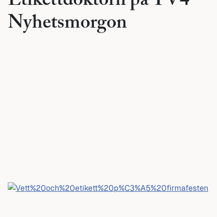
Etikettdoktorn på TV4
Nyhetsmorgon