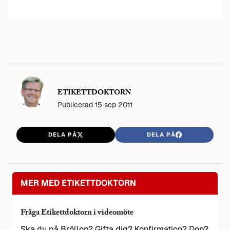
ETIKETTDOKTORN
Publicerad
15 sep 2011
DELA PÅ
DELA PÅ
MER MED ETIKETTDOKTORN
Fråga Etikettdoktorn i videomöte
Ska du på Bröllop? Gifta dig? Konfirmation? Dop?