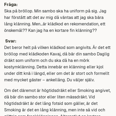
Fråga:
Ska på bröllop. Min sambo ska ha uniform på sig. Jag
har förstått att det av mig då väntas att jag ska bära
lång klänning. Men…är klädkod en rekomendation, ett
önskemål?? Kan jag ha en kortare fin klänning??
Svar:
Det beror helt på vilken klädkod som angivits. Är det ett
bröllop med klädkoden Kavaj, då bär din sambo Daglig
dräkt som uniform och du ska då ha en mörk
kostymklänning. Detta innebär en klänning eller kjol
under ditt knä i längd, eller om det är stort och formellt
med mycket gäster – ankellång. Du väljer själv.
Om det däremot är högtidsdräkt eller Smoking angivet,
då bär din sambo stor eller liten mässdräkt. Vid
högtidsdräkt är det lång fotsid som gäller, är det
Smoking är det en lång klänning, men inte så vid och