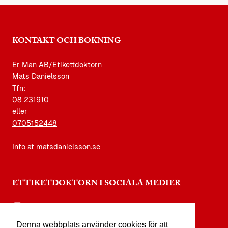
KONTAKT OCH BOKNING
Er Man AB/Etikettdoktorn
Mats Danielsson
Tfn:
08 231910
eller
0705152448
Info at matsdanielsson.se
ETTIKETDOKTORN I SOCIALA MEDIER
instagram.com/etikettdoktorn
Denna webbplats använder cookies för att
facebook.com/etikettdoktorn