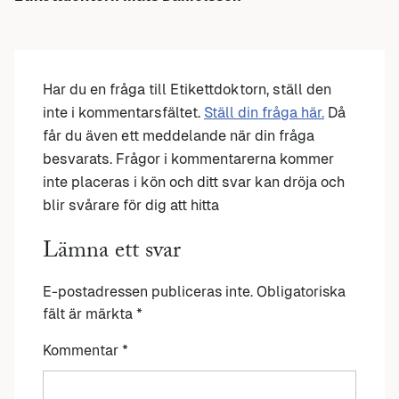
Har du en fråga till Etikettdoktorn, ställ den
inte i kommentarsfältet.
Ställ din fråga här.
Då
får du även ett meddelande när din fråga
besvarats. Frågor i kommentarerna kommer
inte placeras i kön och ditt svar kan dröja och
blir svårare för dig att hitta
Lämna ett svar
E-postadressen publiceras inte.
Obligatoriska
fält är märkta
*
Kommentar
*