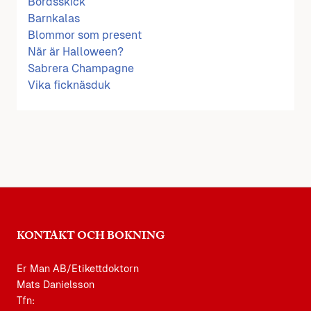
Bordsskick
Barnkalas
Blommor som present
När är Halloween?
Sabrera Champagne
Vika ficknäsduk
KONTAKT OCH BOKNING
Er Man AB/Etikettdoktorn
Mats Danielsson
Tfn: