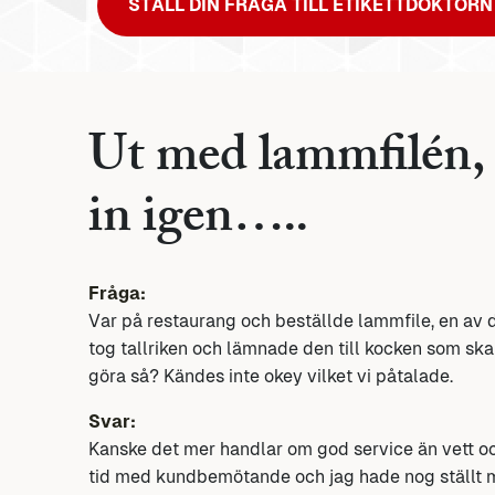
STÄLL DIN FRÅGA TILL ETIKETTDOKTORN
Ut med lammfilén, 
in igen…..
Fråga:
Var på restaurang och beställde lammfile, en av d
tog tallriken och lämnade den till kocken som skar
göra så? Kändes inte okey vilket vi påtalade.
Svar:
Kanske det mer handlar om god service än vett oc
tid med kundbemötande och jag hade nog ställt mig