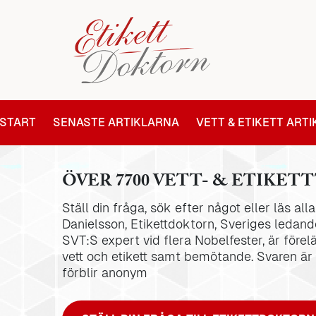
START
SENASTE ARTIKLARNA
VETT & ETIKETT ART
ÖVER 7700 VETT- & ETIKETT
Ställ din fråga, sök efter något eller läs al
Danielsson, Etikettdoktorn, Sveriges ledande
SVT:S expert vid flera Nobelfester, är förel
vett och etikett samt bemötande. Svaren är
förblir anonym