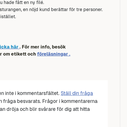
 hade fått en ny filé.
sturangen, en nöjd kund berättar för tre personer.
stället.
icka här
. För mer info, besök
r om etikett och
föreläsningar .
den inte i kommentarsfältet.
Ställ din fråga
n fråga besvarats. Frågor i kommentarerna
n dröja och blir svårare för dig att hitta