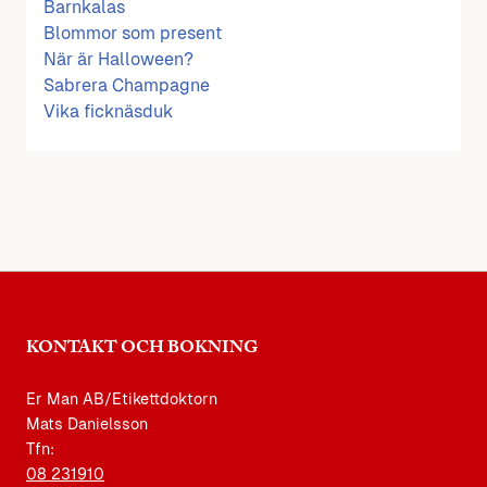
Barnkalas
Blommor som present
När är Halloween?
Sabrera Champagne
Vika ficknäsduk
KONTAKT OCH BOKNING
Er Man AB/Etikettdoktorn
Mats Danielsson
Tfn:
08 231910