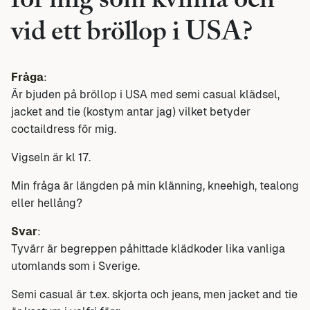
för mig som kvinna och
vid ett bröllop i USA?
Fråga
:
Är bjuden på bröllop i USA med semi casual klädsel,
jacket and tie (kostym antar jag) vilket betyder
coctaildress för mig.
Vigseln är kl 17.
Min fråga är längden på min klänning, kneehigh, tealong
eller hellång?
Svar
:
Tyvärr är begreppen påhittade klädkoder lika vanliga
utomlands som i Sverige.
Semi casual är t.ex. skjorta och jeans, men jacket and tie