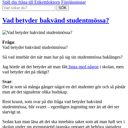
Ställ din fråga till Etikettdoktorn
Föreläsningar
Vad betyder bakvänd studentmössa?
Fråga
:
Vad betyder bakvänd studentmössa?
Så vad innebär det när man har på sig sin studentmössa baklänges?
Jag hörde att det betyder att man fått
ligga med någon
i skolan, men
vad betyder det på riktigt?
Svar
:
Det är som så många gånger något en del studenter gör och så påstår
man att det signalerar olika budskap.
Rent krasst, som svar på din fråga vad betyder bakvänd
studentmössa, blir svaret – egentligen ingenting mer än att det ser
slarvigt ut.
Sedan kan man läsa att det ska innebära saker som att man haft sex i
skolan under sin gymnasietid (ganska omoget att behöva signalera