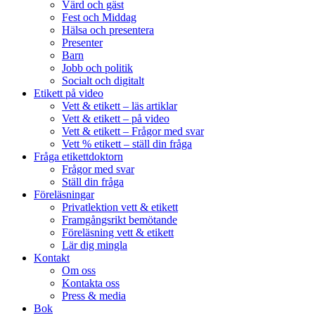
Värd och gäst
Fest och Middag
Hälsa och presentera
Presenter
Barn
Jobb och politik
Socialt och digitalt
Etikett på video
Vett & etikett – läs artiklar
Vett & etikett – på video
Vett & etikett – Frågor med svar
Vett % etikett – ställ din fråga
Fråga etikettdoktorn
Frågor med svar
Ställ din fråga
Föreläsningar
Privatlektion vett & etikett
Framgångsrikt bemötande
Föreläsning vett & etikett
Lär dig mingla
Kontakt
Om oss
Kontakta oss
Press & media
Bok