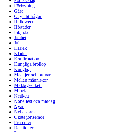
Födelsedag
Förlovning
Gäst
Gay hbt frågor
Halloween
Högtider
Inbjudan
Jobbet
Jul
Kärlek
Kläder
Konfirmation
Kungliga bröllop
Kungligt
Medajer och ordnar
Mellan människor
Middagsetikett
Mingla
Netikett
Nobelfest och middag
Nyår
Nyhetsbrev
Okategoriserade
Presenter
Relationer