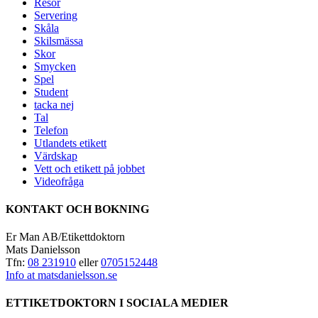
Resor
Servering
Skåla
Skilsmässa
Skor
Smycken
Spel
Student
tacka nej
Tal
Telefon
Utlandets etikett
Värdskap
Vett och etikett på jobbet
Videofråga
KONTAKT OCH BOKNING
Er Man AB/Etikettdoktorn
Mats Danielsson
Tfn:
08 231910
eller
0705152448
Info at matsdanielsson.se
ETTIKETDOKTORN I SOCIALA MEDIER