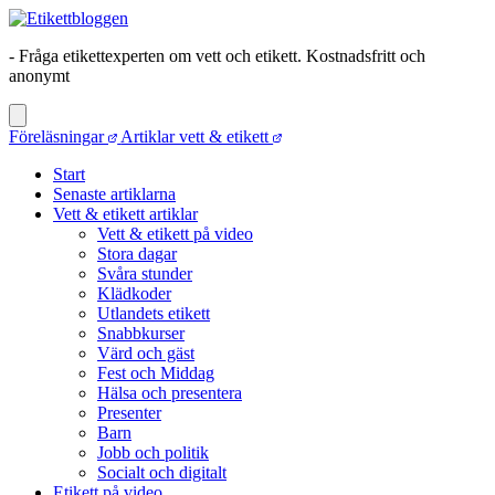
- Fråga etikettexperten om vett och etikett. Kostnadsfritt och
anonymt
Föreläsningar
Artiklar vett & etikett
Start
Senaste artiklarna
Vett & etikett artiklar
Vett & etikett på video
Stora dagar
Svåra stunder
Klädkoder
Utlandets etikett
Snabbkurser
Värd och gäst
Fest och Middag
Hälsa och presentera
Presenter
Barn
Jobb och politik
Socialt och digitalt
Etikett på video