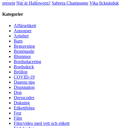
present
När är Halloween?
Sabrera Champagne
Vika ficknäsduk
Kategorier
Affärsetikett
Annonser
Artighet
Barn
Begravning
Bemötande
Blommor
Bordsplacering
Bordsskick
Bröllop
COVID-19
Dagens tips
Disputation
Dop
Dresscodes
Dukning
Etikettfråga
Fest
Film
Film/video med vett och etikett