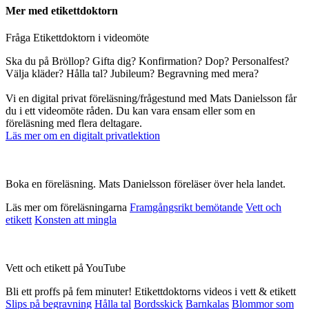
Mer med etikettdoktorn
Fråga Etikettdoktorn i videomöte
Ska du på Bröllop? Gifta dig? Konfirmation? Dop? Personalfest?
Välja kläder? Hålla tal? Jubileum? Begravning med mera?
Vi en digital privat föreläsning/frågestund med Mats Danielsson får
du i ett videomöte råden. Du kan vara ensam eller som en
föreläsning med flera deltagare.
Läs mer om en digitalt privatlektion
Boka en föreläsning. Mats Danielsson föreläser över hela landet.
Läs mer om föreläsningarna
Framgångsrikt bemötande
Vett och
etikett
Konsten att mingla
Vett och etikett på YouTube
Bli ett proffs på fem minuter! Etikettdoktorns videos i vett & etikett
Slips på begravning
Hålla tal
Bordsskick
Barnkalas
Blommor som