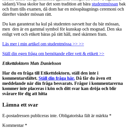
sådant).Vissa skolor har det som tradition att bära
studentmössan
bak
och fram tills examen, då dom har en mösspåtagnings ceremoni och
därefter vänder mössan rätt.
Du kan garanterat ha kul på studenten oavsett hur du bär mössan,
men den är en gammal symbol för kunskap och mognad. Den ska
enligt vett och etikett bäras på rätt håll, med skärmen fram.
Läs mer i min artikel om studentmössa >> >>
Ställ din egen fråga om bemötande eller vett & etikett >>
Etikettdoktorn Mats Danielsson
Har du en fråga till Etikettdoktorn, ställ den inte i
kommentarsfältet.
Ställ din fråga här.
Då får du även ett
meddelande när din fråga besvarats. Frågor i kommentarerna
kommer inte placeras i kön och ditt svar kan dröja och blir
svårare för dig att hitta
Lämna ett svar
E-postadressen publiceras inte.
Obligatoriska fält är märkta
*
Kommentar
*