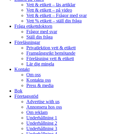
Vett & etikett – läs artiklar
Vett & etikett – på video
Vett & etikett – Frågor med svar
Vett % etikett – ställ din fråga
Fråga etikettdoktorn
Frågor med svar
Ställ din fråga
Föreläsningar
Privatlektion vett & etikett
Framgångsrikt bemötande
Föreläsning vett & etikett
Lär dig mingla
Kontakt
Om oss
Kontakta oss
Press & media
Bok
Företagsstöd
Advertise with us
Annonsera hos oss
Om reklam
Underhållning 1
Underhållning 2
Underhållning 3
Underhållning 4