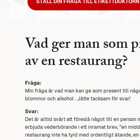
STÄLL DIN FRÅGA TILL ETIKETTDOKTORN
Vad ger man som pr
av en restaurang?
Fråga:
Min fråga är vad man kan ge som present till någ
blommor och alkohol . Jätte tacksam för svar!
Svar:
Det är alltid svårt att föreslå något till en perso
erbjuda vederbörande i ett inramat brev, ”en midda
restaurang inte ha tyid med ordentligt ätande, en k