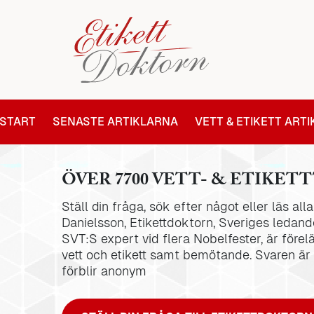
START
SENASTE ARTIKLARNA
VETT & ETIKETT ART
ÖVER 7700 VETT- & ETIKETT
Ställ din fråga, sök efter något eller läs al
Danielsson, Etikettdoktorn, Sveriges ledande
SVT:S expert vid flera Nobelfester, är förel
vett och etikett samt bemötande. Svaren är
förblir anonym