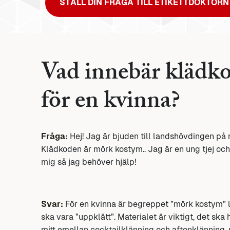
STÄLL DIN FRÅGA TILL ETIKETTDOKTORN
Vad innebär klädk
för en kvinna?
Fråga:
Hej! Jag är bjuden till landshövdingen på
Klädkoden är mörk kostym.. Jag är en ung tjej och
mig så jag behöver hjälp!
Svar:
För en kvinna är begreppet ”mörk kostym” lit
ska vara ”uppklätt”. Materialet är viktigt, det ska
mitt emellan cocktailklänning och aftonklänning,