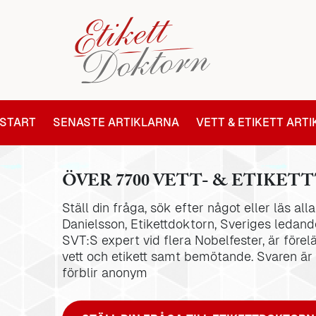
START
SENASTE ARTIKLARNA
VETT & ETIKETT ART
ÖVER 7700 VETT- & ETIKETT
Ställ din fråga, sök efter något eller läs al
Danielsson, Etikettdoktorn, Sveriges ledande
SVT:S expert vid flera Nobelfester, är förel
vett och etikett samt bemötande. Svaren är
förblir anonym