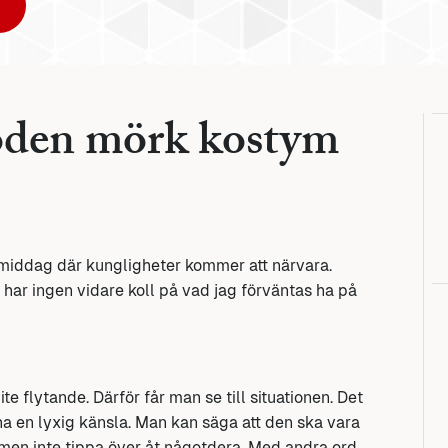
oden mörk kostym
 middag där kungligheter kommer att närvara.
 har ingen vidare koll på vad jag förväntas ha på
e flytande. Därför får man se till situationen. Det
 ha en lyxig känsla. Man kan säga att den ska vara
 men inte tippa över åt någotdera. Med andra ord