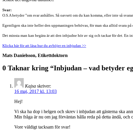
Svar:
O.S.A betyder ”om svar anhålles. Så oavsett om du kan komma, eller inte så svarar
Egentligen ska inte heller den uppmaningen behövas, för man ska alltid svara på 
Det minsta man kan begära är att den inbjudne hör av sig och tackar för det.
En in
Klicka här för att läsa hur du avböjer en inbjudan >>
Mats Danielsson, Etikettdoktorn
0 Taknar kring “
Inbjudan – vad betyder eg
Kajsa
skriver:
16 maj, 2017 kl. 13:03
Hej!
Vi ska ha dop i helgen och skrev i inbjudan att gästerna ska anm
Min fråga är nu om jag förväntas hålla reda på detta ändå, och or
Vore väldigt tacksam för svar!