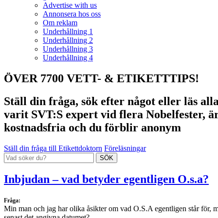
Advertise with us
Annonsera hos oss
Om reklam
Underhållning 1
Underhållning 2
Underhållning 3
Underhållning 4
ÖVER 7700 VETT- & ETIKETTTIPS!
Ställ din fråga, sök efter något eller läs a
varit SVT:S expert vid flera Nobelfester, ä
kostnadsfria och du förblir anonym
Ställ din fråga till Etikettdoktorn
Föreläsningar
Inbjudan – vad betyder egentligen O.s.a?
Fråga:
Min man och jag har olika åsikter om vad O.S.A egentligen står för, m
senast det angivna datumet?