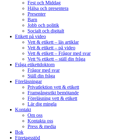
Fest och Middag
Hälsa och presentera
Presenter
Barn
Jobb och politik
Socialt och digitalt
Etikett på video
Vett & etikett – läs artiklar
Vett & etikett – på video
Vett & etikett – Frågor med svar
Vett % etikett – ställ din fråga
Fråga etikettdoktorn
Frågor med svar
Ställ din fråga
Föreläsningar
Privatlektion vett & etikett
Framgångsrikt bemötande
Föreläsning vett & etikett
Lär dig mingla
Kontakt
Om oss
Kontakta oss
Press & media
Bok
Företagsstöd