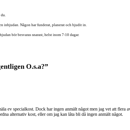
 du.
en inbjudan. Någon har funderat, planerat och bjudit in.
bjudan bör besvaras snarast, helst inom 7-10 dagar.
entligen O.s.a?
”
äla ev specialkost. Dock har ingen anmält något men jag vet att flera av
dna alternativ kost, eller om jag kan låta bli då ingen anmält något.