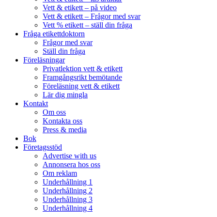
Vett & etikett – på video
Vett & etikett – Frågor med svar
Vett % etikett – ställ din fråga
Fråga etikettdoktorn
Frågor med svar
Ställ din fråga
Föreläsningar
Privatlektion vett & etikett
Framgångsrikt bemötande
Föreläsning vett & etikett
Lär dig mingla
Kontakt
Om oss
Kontakta oss
Press & media
Bok
Företagsstöd
Advertise with us
Annonsera hos oss
Om reklam
Underhållning 1
Underhållning 2
Underhållning 3
Underhållning 4