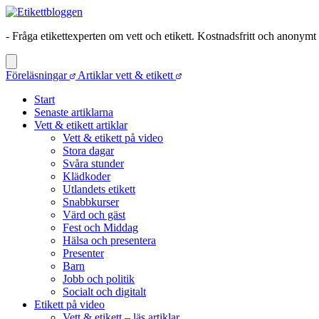
- Fråga etikettexperten om vett och etikett. Kostnadsfritt och anonymt
Föreläsningar
Artiklar vett & etikett
Start
Senaste artiklarna
Vett & etikett artiklar
Vett & etikett på video
Stora dagar
Svåra stunder
Klädkoder
Utlandets etikett
Snabbkurser
Värd och gäst
Fest och Middag
Hälsa och presentera
Presenter
Barn
Jobb och politik
Socialt och digitalt
Etikett på video
Vett & etikett – läs artiklar