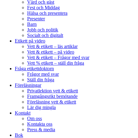
Värd och gäst
Fest och Middag
Hälsa och presentera
Presenter
Barn
Jobb och politik
Socialt och digitalt
Etikett på video
Vett & etikett – läs artiklar
Vett & etikett – på video
Vett & etikett – Frågor med svar
Vett % etikett – ställ din fråga
Fråga etikettdoktorn
Frågor med svar
Ställ din fråga
Föreläsningar
Privatlektion vett & etikett
Framgångsrikt bemötande
Föreläsning vett & etikett
Lär dig mingla
Kontakt
Om oss
Kontakta oss
Press & media
Bok