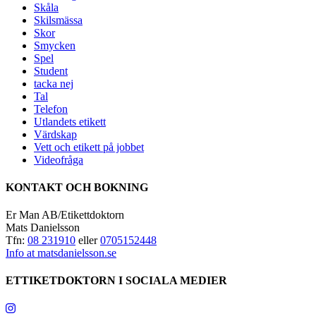
Skåla
Skilsmässa
Skor
Smycken
Spel
Student
tacka nej
Tal
Telefon
Utlandets etikett
Värdskap
Vett och etikett på jobbet
Videofråga
KONTAKT OCH BOKNING
Er Man AB/Etikettdoktorn
Mats Danielsson
Tfn:
08 231910
eller
0705152448
Info at matsdanielsson.se
ETTIKETDOKTORN I SOCIALA MEDIER