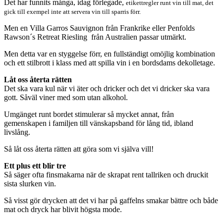
Det har funnits många, idag förlegade,
etikettregler runt vin till mat, det
gick till exempel inte att servera vin till sparris förr.
Men en Villa Garros Sauvignon från Frankrike eller Penfolds
Rawson´s Retreat Riesling från Australien passar utmärkt.
Men detta var en styggelse förr, en fullständigt omöjlig kombination
och ett stilbrott i klass med att spilla vin i en bordsdams dekolletage.
Låt oss återta rätten
Det ska vara kul när vi äter och dricker och det vi dricker ska vara
gott. Såväl viner med som utan alkohol.
Umgänget runt bordet stimulerar så mycket annat, från
gemenskapen i familjen till vänskapsband för lång tid, ibland
livslång.
Så låt oss återta rätten att göra som vi själva vill!
Ett plus ett blir tre
Så säger ofta finsmakarna när de skrapat rent tallriken och druckit
sista slurken vin.
Så visst gör drycken att det vi har på gaffelns smakar bättre och både
mat och dryck har blivit högsta mode.