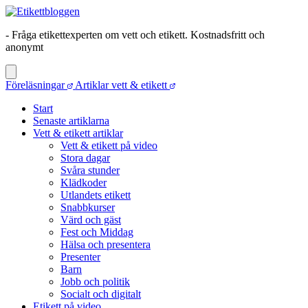
- Fråga etikettexperten om vett och etikett. Kostnadsfritt och
anonymt
Föreläsningar
Artiklar vett & etikett
Start
Senaste artiklarna
Vett & etikett artiklar
Vett & etikett på video
Stora dagar
Svåra stunder
Klädkoder
Utlandets etikett
Snabbkurser
Värd och gäst
Fest och Middag
Hälsa och presentera
Presenter
Barn
Jobb och politik
Socialt och digitalt
Etikett på video