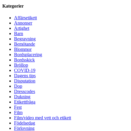
Kategorier
Affärsetikett
Annonser
Artighet
Barn
Begravning
Bemötande
Blommor
Bordsplacering
Bordsskick
Bröllop
COVID-19
Dagens tips
Disputation
Dop
Dresscodes
Dukning
Etikettfråga
Fest
Film
Film/video med vett och etikett
Födelsedag
Förlovning