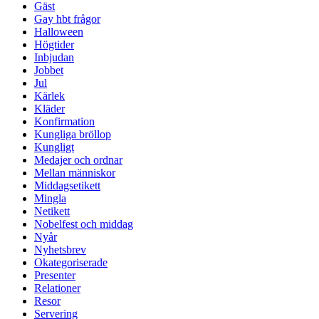
Gäst
Gay hbt frågor
Halloween
Högtider
Inbjudan
Jobbet
Jul
Kärlek
Kläder
Konfirmation
Kungliga bröllop
Kungligt
Medajer och ordnar
Mellan människor
Middagsetikett
Mingla
Netikett
Nobelfest och middag
Nyår
Nyhetsbrev
Okategoriserade
Presenter
Relationer
Resor
Servering