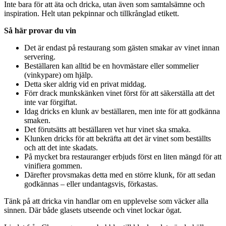
Inte bara för att äta och dricka, utan även som samtalsämne och
inspiration. Helt utan pekpinnar och tillkrånglad etikett.
Så här provar du vin
Det är endast på restaurang som gästen smakar av vinet innan
servering.
Beställaren kan alltid be en hovmästare eller sommelier
(vinkypare) om hjälp.
Detta sker aldrig vid en privat middag.
Förr drack munkskänken vinet först för att säkerställa att det
inte var förgiftat.
Idag dricks en klunk av beställaren, men inte för att godkänna
smaken.
Det förutsätts att beställaren vet hur vinet ska smaka.
Klunken dricks för att bekräfta att det är vinet som beställts
och att det inte skadats.
På mycket bra restauranger erbjuds först en liten mängd för att
vinifiera gommen.
Därefter provsmakas detta med en större klunk, för att sedan
godkännas – eller undantagsvis, förkastas.
Tänk på att dricka vin handlar om en upplevelse som väcker alla
sinnen. Där både glasets utseende och vinet lockar ögat.