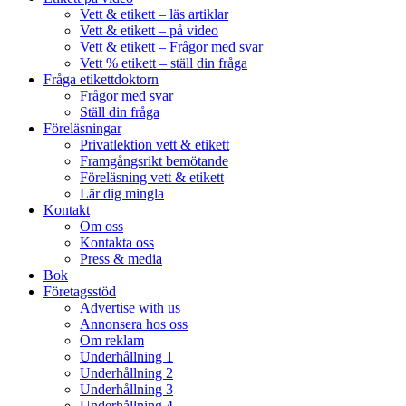
Vett & etikett – läs artiklar
Vett & etikett – på video
Vett & etikett – Frågor med svar
Vett % etikett – ställ din fråga
Fråga etikettdoktorn
Frågor med svar
Ställ din fråga
Föreläsningar
Privatlektion vett & etikett
Framgångsrikt bemötande
Föreläsning vett & etikett
Lär dig mingla
Kontakt
Om oss
Kontakta oss
Press & media
Bok
Företagsstöd
Advertise with us
Annonsera hos oss
Om reklam
Underhållning 1
Underhållning 2
Underhållning 3
Underhållning 4