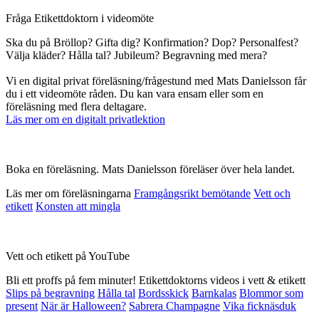
Fråga Etikettdoktorn i videomöte
Ska du på Bröllop? Gifta dig? Konfirmation? Dop? Personalfest?
Välja kläder? Hålla tal? Jubileum? Begravning med mera?
Vi en digital privat föreläsning/frågestund med Mats Danielsson får
du i ett videomöte råden. Du kan vara ensam eller som en
föreläsning med flera deltagare.
Läs mer om en digitalt privatlektion
Boka en föreläsning. Mats Danielsson föreläser över hela landet.
Läs mer om föreläsningarna
Framgångsrikt bemötande
Vett och
etikett
Konsten att mingla
Vett och etikett på YouTube
Bli ett proffs på fem minuter! Etikettdoktorns videos i vett & etikett
Slips på begravning
Hålla tal
Bordsskick
Barnkalas
Blommor som
present
När är Halloween?
Sabrera Champagne
Vika ficknäsduk