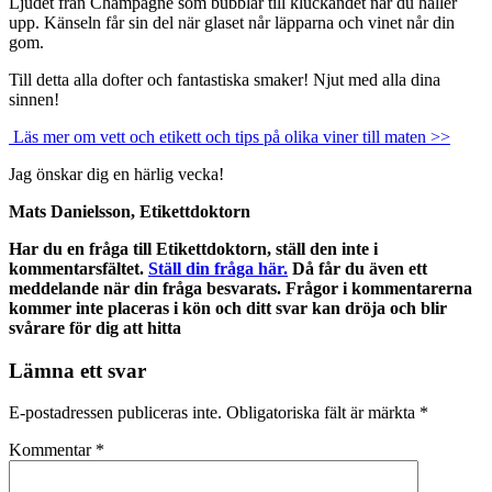
Ljudet från Champagne som bubblar till kluckandet när du häller
upp. Känseln får sin del när glaset når läpparna och vinet når din
gom.
Till detta alla dofter och fantastiska smaker! Njut med alla dina
sinnen!
Läs mer om vett och etikett och tips på olika viner till maten >>
Jag önskar dig en härlig vecka!
Mats Danielsson, Etikettdoktorn
Har du en fråga till Etikettdoktorn, ställ den inte i
kommentarsfältet.
Ställ din fråga här.
Då får du även ett
meddelande när din fråga besvarats. Frågor i kommentarerna
kommer inte placeras i kön och ditt svar kan dröja och blir
svårare för dig att hitta
Lämna ett svar
E-postadressen publiceras inte.
Obligatoriska fält är märkta
*
Kommentar
*