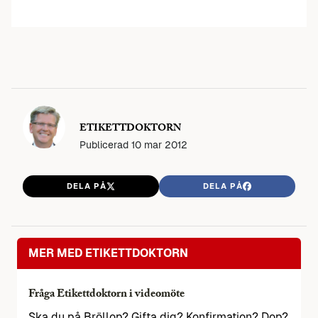
ETIKETTDOKTORN
Publicerad
10 mar 2012
DELA PÅ
DELA PÅ
MER MED ETIKETTDOKTORN
Fråga Etikettdoktorn i videomöte
Ska du på Bröllop? Gifta dig? Konfirmation? Dop?