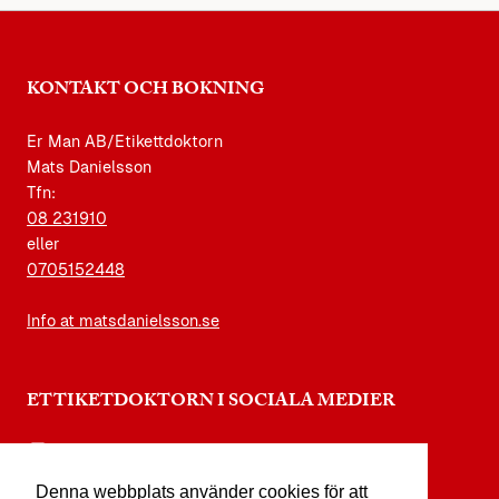
KONTAKT OCH BOKNING
Er Man AB/Etikettdoktorn
Mats Danielsson
Tfn:
08 231910
eller
0705152448
Info at matsdanielsson.se
ETTIKETDOKTORN I SOCIALA MEDIER
instagram.com/etikettdoktorn
Denna webbplats använder cookies för att
facebook.com/etikettdoktorn