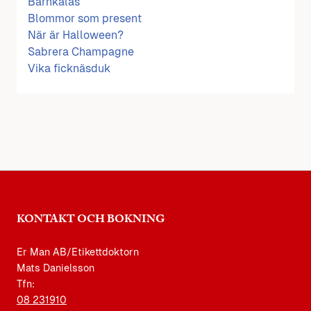
Barnkalas
Blommor som present
När är Halloween?
Sabrera Champagne
Vika ficknäsduk
KONTAKT OCH BOKNING
Er Man AB/Etikettdoktorn
Mats Danielsson
Tfn:
08 231910