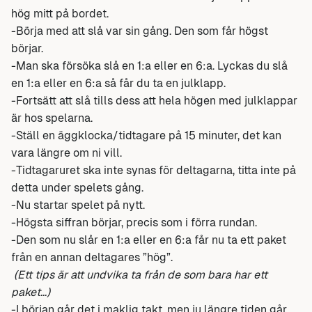
hög mitt på bordet.
-Börja med att slå var sin gång. Den som får högst
börjar.
-Man ska försöka slå en 1:a eller en 6:a. Lyckas du slå
en 1:a eller en 6:a så får du ta en julklapp.
-Fortsätt att slå tills dess att hela högen med julklappar
är hos spelarna.
-Ställ en äggklocka/tidtagare på 15 minuter, det kan
vara längre om ni vill.
-Tidtagaruret ska inte synas för deltagarna, titta inte på
detta under spelets gång.
-Nu startar spelet på nytt.
-Högsta siffran börjar, precis som i förra rundan.
-Den som nu slår en 1:a eller en 6:a får nu ta ett paket
från en annan deltagares ”hög”.
(Ett tips är att undvika ta från de som bara har ett
paket…)
-I början går det i maklig takt, men ju längre tiden går