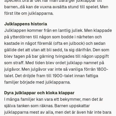
Speciellt bra är det när man bara ger julklappar till
barnen…då kan de vuxna avsätta stund till spelet. Men
först lite om julklapparna.
Julklappens historia
Julklappen kommer från en lantlig jullek. Men klappade
på ytterdörren till någon som bodde i närheten och
kastade in något föremål (ofta en julbock) och sedan
gällde det att utan att bli sedd, ta sig därifrån. Den som
blev tagen på bar gärning tvingades till någon uppgift
som straff. Med tiden blev ordet julklapp namnet på
julgåvor. Men julgåvor var inte så vanliga förrän 1800-
talet. Det dröjde fram till 1900-talet innan fattiga
familjer började med julklapparna.
Dyra julklappar och kloka klappar
I många familjer kan vara ett bekymmer, men det är
själva tanken som räknas. Barnen uppskattar
julklapparna mest av alla, men det är även här inte bara