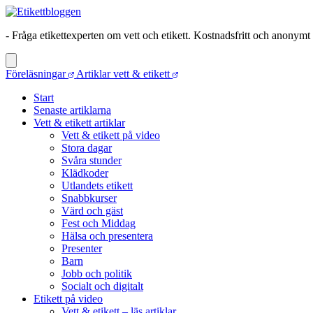
- Fråga etikettexperten om vett och etikett. Kostnadsfritt och anonymt
Föreläsningar
Artiklar vett & etikett
Start
Senaste artiklarna
Vett & etikett artiklar
Vett & etikett på video
Stora dagar
Svåra stunder
Klädkoder
Utlandets etikett
Snabbkurser
Värd och gäst
Fest och Middag
Hälsa och presentera
Presenter
Barn
Jobb och politik
Socialt och digitalt
Etikett på video
Vett & etikett – läs artiklar