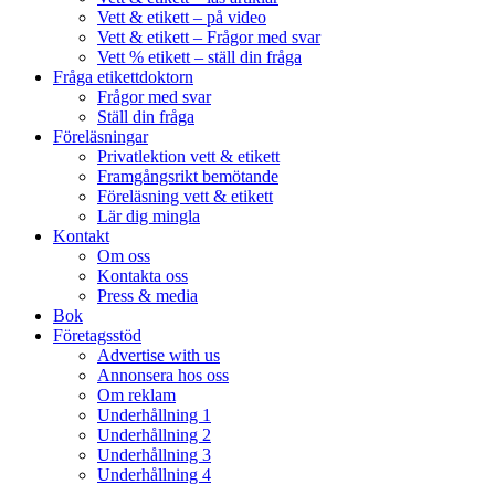
Vett & etikett – på video
Vett & etikett – Frågor med svar
Vett % etikett – ställ din fråga
Fråga etikettdoktorn
Frågor med svar
Ställ din fråga
Föreläsningar
Privatlektion vett & etikett
Framgångsrikt bemötande
Föreläsning vett & etikett
Lär dig mingla
Kontakt
Om oss
Kontakta oss
Press & media
Bok
Företagsstöd
Advertise with us
Annonsera hos oss
Om reklam
Underhållning 1
Underhållning 2
Underhållning 3
Underhållning 4