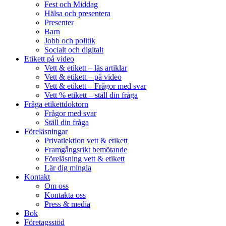
Fest och Middag
Hälsa och presentera
Presenter
Barn
Jobb och politik
Socialt och digitalt
Etikett på video
Vett & etikett – läs artiklar
Vett & etikett – på video
Vett & etikett – Frågor med svar
Vett % etikett – ställ din fråga
Fråga etikettdoktorn
Frågor med svar
Ställ din fråga
Föreläsningar
Privatlektion vett & etikett
Framgångsrikt bemötande
Föreläsning vett & etikett
Lär dig mingla
Kontakt
Om oss
Kontakta oss
Press & media
Bok
Företagsstöd