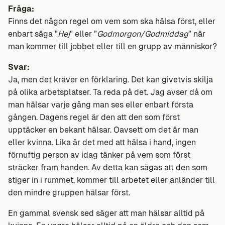
Fråga:
Finns det någon regel om vem som ska hälsa först, eller
enbart säga ”
Hej
” eller ”
Godmorgon/Godmiddag
” när
man kommer till jobbet eller till en grupp av människor?
Svar:
Ja, men det kräver en förklaring. Det kan givetvis skilja
på olika arbetsplatser. Ta reda på det. Jag avser då om
man hälsar varje gång man ses eller enbart första
gången. Dagens regel är den att den som först
upptäcker en bekant hälsar. Oavsett om det är man
eller kvinna. Lika är det med att hälsa i hand, ingen
förnuftig person av idag tänker på vem som först
sträcker fram handen. Av detta kan sägas att den som
stiger in i rummet, kommer till arbetet eller anländer till
den mindre gruppen hälsar först.
En gammal svensk sed säger att man hälsar alltid på