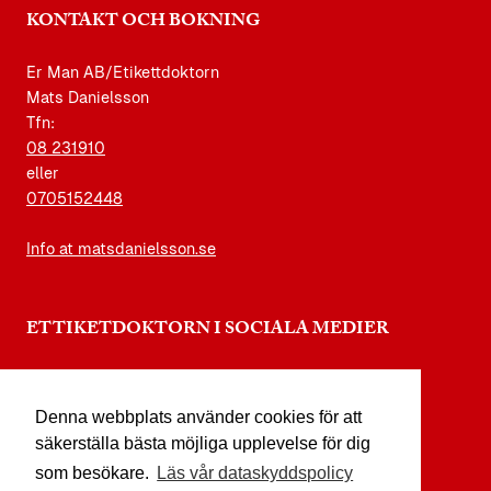
KONTAKT OCH BOKNING
Er Man AB/Etikettdoktorn
Mats Danielsson
Tfn:
08 231910
eller
0705152448
Info at matsdanielsson.se
ETTIKETDOKTORN I SOCIALA MEDIER
instagram.com/etikettdoktorn
Denna webbplats använder cookies för att
facebook.com/etikettdoktorn
säkerställa bästa möjliga upplevelse för dig
youtube.com/etikettdoktorn
som besökare.
Läs vår dataskyddspolicy
x.com/etikettdoktorn