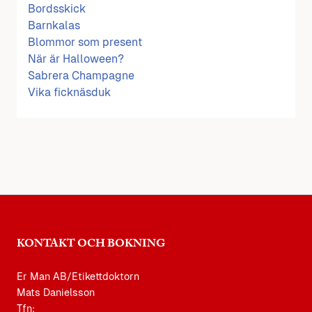
Bordsskick
Barnkalas
Blommor som present
När är Halloween?
Sabrera Champagne
Vika ficknäsduk
KONTAKT OCH BOKNING
Er Man AB/Etikettdoktorn
Mats Danielsson
Tfn: