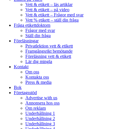
Vett & etikett – läs artiklar
Vett & etikett – på video
Vett & etikett – Frågor med svar
Vett % etikett – ställ din fråga
Fråga etikettdoktorn
Frågor med svar
Ställ din fråga
Föreläsningar
Privatlektion vett & etikett
Framgångsrikt bemötande
Föreläsning vett & etikett
Lär dig mingla
Kontakt
Om oss
Kontakta oss
Press & media
Bok
Företagsstöd
Advertise with us
Annonsera hos oss
Om reklam
Underhållning 1
Underhållning 2
Underhållning 3
Underhållning 4