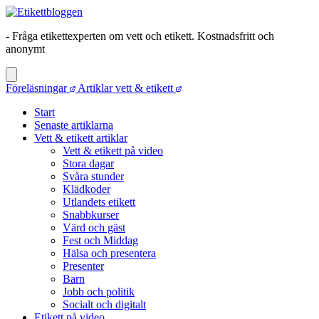
- Fråga etikettexperten om vett och etikett. Kostnadsfritt och
anonymt
Föreläsningar
Artiklar vett & etikett
Start
Senaste artiklarna
Vett & etikett artiklar
Vett & etikett på video
Stora dagar
Svåra stunder
Klädkoder
Utlandets etikett
Snabbkurser
Värd och gäst
Fest och Middag
Hälsa och presentera
Presenter
Barn
Jobb och politik
Socialt och digitalt
Etikett på video