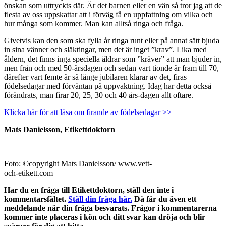
önskan som uttryckts där. Är det barnen eller en vän så tror jag att de
flesta av oss uppskattar att i förväg få en uppfattning om vilka och
hur många som kommer. Man kan alltså ringa och fråga.
Givetvis kan den som ska fylla år ringa runt eller på annat sätt bjuda
in sina vänner och släktingar, men det är inget ”krav”. Lika med
åldern, det finns inga speciella äldrar som ”kräver” att man bjuder in,
men från och med 50-årsdagen och sedan vart tionde år fram till 70,
därefter vart femte år så länge jubilaren klarar av det, firas
födelsedagar med förväntan på uppvaktning. Idag har detta också
förändrats, man firar 20, 25, 30 och 40 års-dagen allt oftare.
Klicka här för att läsa om firande av födelsedagar >>
Mats Danielsson, Etikettdoktorn
Foto: ©copyright Mats Danielsson/ www.vett-
och-etikett.com
Har du en fråga till Etikettdoktorn, ställ den inte i
kommentarsfältet.
Ställ din fråga här.
Då får du även ett
meddelande när din fråga besvarats. Frågor i kommentarerna
kommer inte placeras i kön och ditt svar kan dröja och blir