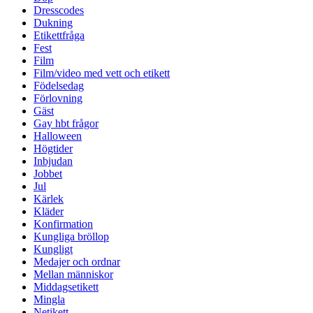
Dresscodes
Dukning
Etikettfråga
Fest
Film
Film/video med vett och etikett
Födelsedag
Förlovning
Gäst
Gay hbt frågor
Halloween
Högtider
Inbjudan
Jobbet
Jul
Kärlek
Kläder
Konfirmation
Kungliga bröllop
Kungligt
Medajer och ordnar
Mellan människor
Middagsetikett
Mingla
Netikett