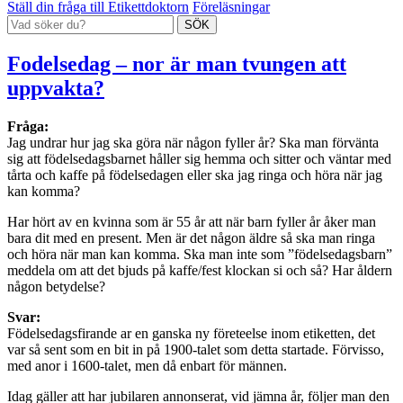
Ställ din fråga till Etikettdoktorn
Föreläsningar
Fodelsedag – nor är man tvungen att
uppvakta?
Fråga:
Jag undrar hur jag ska göra när någon fyller år? Ska man förvänta
sig att födelsedagsbarnet håller sig hemma och sitter och väntar med
tårta och kaffe på födelsedagen eller ska jag ringa och höra när jag
kan komma?
Har hört av en kvinna som är 55 år att när barn fyller år åker man
bara dit med en present. Men är det någon äldre så ska man ringa
och höra när man kan komma. Ska man inte som ”födelsedagsbarn”
meddela om att det bjuds på kaffe/fest klockan si och så? Har åldern
någon betydelse?
Svar:
Födelsedagsfirande ar en ganska ny företeelse inom etiketten, det
var så sent som en bit in på 1900-talet som detta startade. Förvisso,
med anor i 1600-talet, men då enbart för männen.
Idag gäller att har jubilaren annonserat, vid jämna år, följer man den