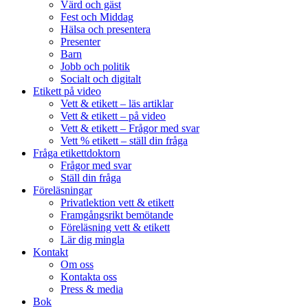
Värd och gäst
Fest och Middag
Hälsa och presentera
Presenter
Barn
Jobb och politik
Socialt och digitalt
Etikett på video
Vett & etikett – läs artiklar
Vett & etikett – på video
Vett & etikett – Frågor med svar
Vett % etikett – ställ din fråga
Fråga etikettdoktorn
Frågor med svar
Ställ din fråga
Föreläsningar
Privatlektion vett & etikett
Framgångsrikt bemötande
Föreläsning vett & etikett
Lär dig mingla
Kontakt
Om oss
Kontakta oss
Press & media
Bok