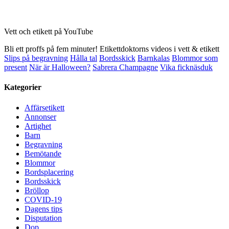
Vett och etikett på YouTube
Bli ett proffs på fem minuter! Etikettdoktorns videos i vett & etikett
Slips på begravning
Hålla tal
Bordsskick
Barnkalas
Blommor som
present
När är Halloween?
Sabrera Champagne
Vika ficknäsduk
Kategorier
Affärsetikett
Annonser
Artighet
Barn
Begravning
Bemötande
Blommor
Bordsplacering
Bordsskick
Bröllop
COVID-19
Dagens tips
Disputation
Dop