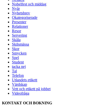
Nobelfest och middag
Nyår
Nyhetsbrev
Okategoriserade
Presenter
Relationer
Resor
Servering
Skåla
Skilsmässa
Skor
Smycken
Spel
Student
tacka nej
Tal
Telefon
Utlandets etikett
Värdskap
Vett och etikett på jobbet
Videofråga
KONTAKT OCH BOKNING