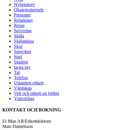
Nyhetsbrev
Okategoriserade
Presenter
Relationer
Resor
Servering
Skåla
Skilsmässa
Skor
Smycken
Spel
Student
tacka nej
Tal
Telefon
Utlandets etikett
Värdskap
Vett och etikett på jobbet
Videofråga
KONTAKT OCH BOKNING
Er Man AB/Etikettdoktorn
Mats Danielsson