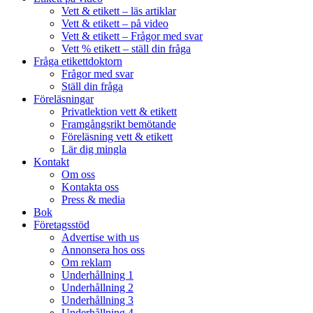
Vett & etikett – läs artiklar
Vett & etikett – på video
Vett & etikett – Frågor med svar
Vett % etikett – ställ din fråga
Fråga etikettdoktorn
Frågor med svar
Ställ din fråga
Föreläsningar
Privatlektion vett & etikett
Framgångsrikt bemötande
Föreläsning vett & etikett
Lär dig mingla
Kontakt
Om oss
Kontakta oss
Press & media
Bok
Företagsstöd
Advertise with us
Annonsera hos oss
Om reklam
Underhållning 1
Underhållning 2
Underhållning 3
Underhållning 4