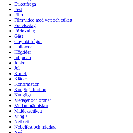
Etikettfråga
Fest
Film
Film/video med vett och etikett
Födelsedag
Förlovning
Gäst
Gay hbt frågor
Halloween
Högtider
Inbjudan
Jobbet
Jul
Kärlek
Kläder
Konfirmation
Kungliga bröllop
Kungligt
Medajer och ordnar
Mellan människor
Middagsetikett
Mingla
Netikett
Nobelfest och middag
Nyår