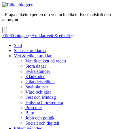
- Fråga etikettexperten om vett och etikett. Kostnadsfritt och
anonymt
Föreläsningar
Artiklar vett & etikett
Start
Senaste artiklarna
Vett & etikett artiklar
Vett & etikett på video
Stora dagar
Svåra stunder
Klädkoder
Utlandets etikett
Snabbkurser
Värd och gäst
Fest och Middag
Hälsa och presentera
Presenter
Barn
Jobb och politik
Socialt och digitalt
Etikett på video