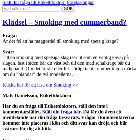
Ställ din fråga till Etikettdoktorn
Föreläsningar
Klädsel – Smoking med cummerband?
Fråga:
Är det fel att ha maggördel till smoking med spetsig krage?
Svar:
Till en smoking med spetsiga slag (ser ut som en vanlig kavaj på
slagen, fast i siden bär du väst och till den med schalkrage bär du
midjeband. Om det är rätt eller fel – ärligt talat kommer ingen märka
om du ”blandar” de två modellerna.
Klicka här för att läsa om Smoking >>
Mats Danielsson, Etikettdoktorn
Har du en fråga till Etikettdoktorn, ställ den inte i
kommentarsfältet.
Ställ din fråga här.
Då får du även ett
meddelande när din fråga besvarats. Frågor i kommentarerna
kommer inte placeras i kön och ditt svar kan dröja och blir
svårare för dig att hitta