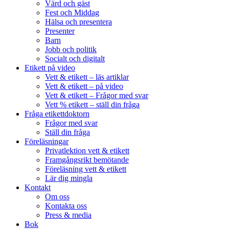
Värd och gäst
Fest och Middag
Hälsa och presentera
Presenter
Barn
Jobb och politik
Socialt och digitalt
Etikett på video
Vett & etikett – läs artiklar
Vett & etikett – på video
Vett & etikett – Frågor med svar
Vett % etikett – ställ din fråga
Fråga etikettdoktorn
Frågor med svar
Ställ din fråga
Föreläsningar
Privatlektion vett & etikett
Framgångsrikt bemötande
Föreläsning vett & etikett
Lär dig mingla
Kontakt
Om oss
Kontakta oss
Press & media
Bok