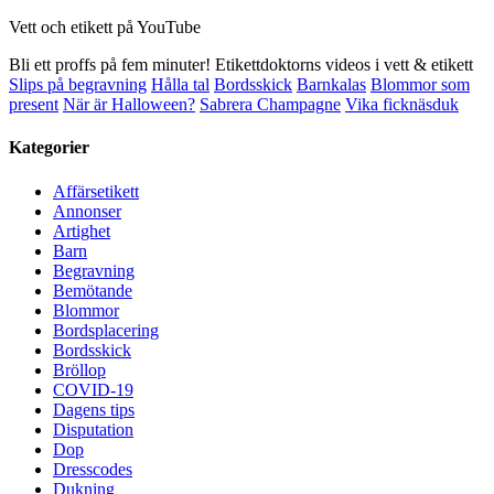
Vett och etikett på YouTube
Bli ett proffs på fem minuter! Etikettdoktorns videos i vett & etikett
Slips på begravning
Hålla tal
Bordsskick
Barnkalas
Blommor som
present
När är Halloween?
Sabrera Champagne
Vika ficknäsduk
Kategorier
Affärsetikett
Annonser
Artighet
Barn
Begravning
Bemötande
Blommor
Bordsplacering
Bordsskick
Bröllop
COVID-19
Dagens tips
Disputation
Dop
Dresscodes
Dukning