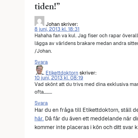
tiden!
”
Johan
skriver:
8 juni, 2013 kl. 18:31
Hahaha fan va kul. Jag fiser och rapar överallt
lägga av världens brakare medan andra sitter
/Johan.
Svara
Etikettdoktorn
skriver:
10 juni, 2013 kl. 08:19
Vad skönt att du trivs med dina exklusiva mané
ofta………
Svara
Har du en fråga till Etikettdoktorn, ställ 
här.
Då får du även ett meddelande när di
kommer inte placeras i kön och ditt svar ka