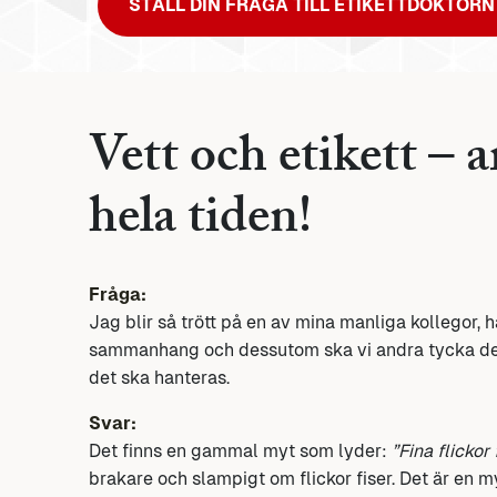
STÄLL DIN FRÅGA TILL ETIKETTDOKTORN
Vett och etikett – a
hela tiden!
Fråga:
Jag blir så trött på en av mina manliga kollegor, ha
sammanhang och dessutom ska vi andra tycka det är
det ska hanteras.
Svar:
Det finns en gammal myt som lyder:
”Fina flickor 
brakare och slampigt om flickor fiser. Det är en m