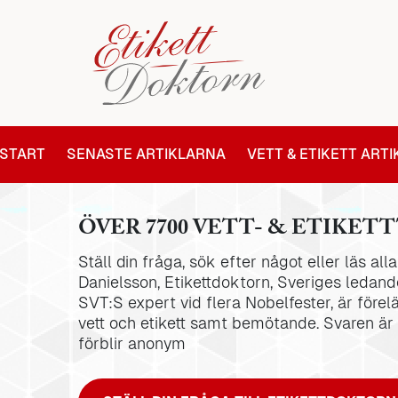
START
SENASTE ARTIKLARNA
VETT & ETIKETT ART
ÖVER 7700 VETT- & ETIKETT
Ställ din fråga, sök efter något eller läs al
Danielsson, Etikettdoktorn, Sveriges ledande
SVT:S expert vid flera Nobelfester, är förel
vett och etikett samt bemötande. Svaren är
förblir anonym