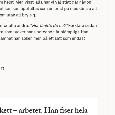
m helst. Men visst, alla har vi väl stått där någon
et kan kan uppfattas som en brist på medkänsla att
m utan att bry sig.
nför alla andra: ”
Hur tänkte du nu?”
Förklara sedan
göra som tycker hans beteende är olämpligt. Han
samhet han söker, men på ett sätt som endast
rt
kett – arbetet. Han fiser hela