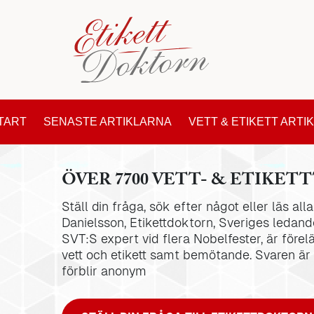
TART
SENASTE ARTIKLARNA
VETT & ETIKETT ARTI
ÖVER 7700 VETT- & ETIKETT
Ställ din fråga, sök efter något eller läs al
Danielsson, Etikettdoktorn, Sveriges ledande
SVT:S expert vid flera Nobelfester, är förel
vett och etikett samt bemötande. Svaren är
förblir anonym