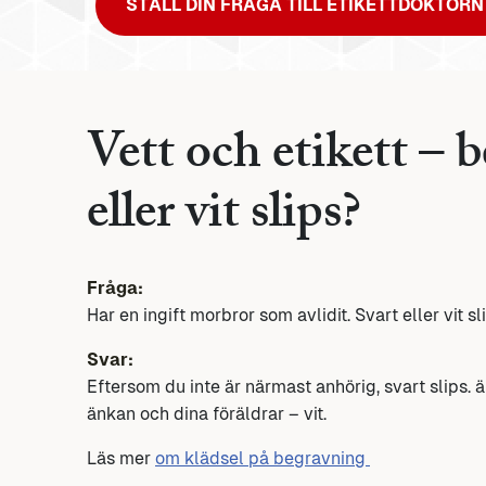
STÄLL DIN FRÅGA TILL ETIKETTDOKTORN
Vett och etikett – 
eller vit slips?
Fråga:
Har en ingift morbror som avlidit. Svart eller vit sl
Svar:
Eftersom du inte är närmast anhörig, svart slips. 
änkan och dina föräldrar – vit.
Läs mer
om klädsel på begravning