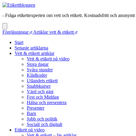
- Fråga etikettexperten om vett och etikett. Kostnadsfritt och anonymt
Föreläsningar
Artiklar vett & etikett
Start
Senaste artiklarna
Vett & etikett artiklar
Vett & etikett på video
Stora dagar
Svåra stunder
Klädkoder
Utlandets etikett
Snabbkurser
Värd och gäst
Fest och Middag
Hälsa och presentera
Presenter
Barn
Jobb och politik
Socialt och digitalt
Etikett på video
Vett & etikett – läs artiklar