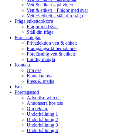
Vett & etikett – på video
Vett & etikett – Frågor med svar
Vett % etikett – ställ din fråga
Fråga etikettdoktorn
Frågor med svar
Ställ din fråga
Föreläsningar
Privatlektion vett & etikett
Framgångsrikt bemötande
Föreläsning vett & etikett
Lär dig mingla
Kontakt
Om oss
Kontakta oss
Press & media
Bok
Företagsstöd
Advertise with us
Annonsera hos oss
Om reklam
Underhållning 1
Underhållning 2
Underhållning 3
Underhållning 4