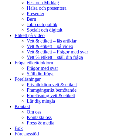
Fest och Middag
Hälsa och presentera
Presenter
Barn
Jobb och politik
Socialt och digitalt
Etikett på video
Vett & etikett – läs artiklar
Vett & etikett – på video
Vett & etikett – Frågor med svar
Vett % etikett – ställ din fråga
Fråga etikettdoktorn
Frågor med svar
Ställ din fråga
Föreläsningar
Privatlektion vett & etikett
Framgångsrikt bemötande
Föreläsning vett & etikett
Lär dig mingla
Kontakt
Om oss
Kontakta oss
Press & media
Bok
Företagsstöd