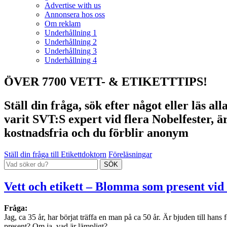
Advertise with us
Annonsera hos oss
Om reklam
Underhållning 1
Underhållning 2
Underhållning 3
Underhållning 4
ÖVER 7700 VETT- & ETIKETTTIPS!
Ställ din fråga, sök efter något eller läs a
varit SVT:S expert vid flera Nobelfester, ä
kostnadsfria och du förblir anonym
Ställ din fråga till Etikettdoktorn
Föreläsningar
Vett och etikett – Blomma som present vid 
Fråga:
Jag, ca 35 år, har börjat träffa en man på ca 50 år. Är bjuden till han
present? Om ja, vad är lämpligt?