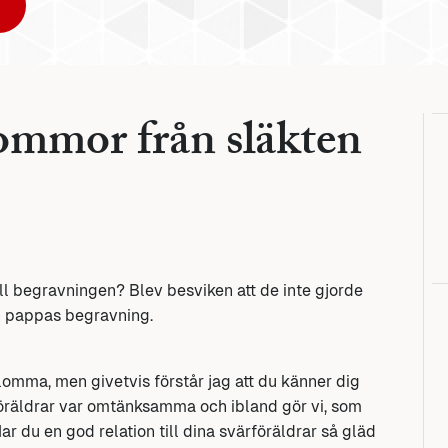
lommor från släkten
ill begravningen? Blev besviken att de inte gjorde
in pappas begravning.
lomma, men givetvis förstår jag att du känner dig
rföräldrar var omtänksamma och ibland gör vi, som
 du en god relation till dina svärföräldrar så gläd