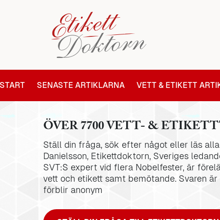
START
SENASTE ARTIKLARNA
VETT & ETIKETT ART
ÖVER 7700 VETT- & ETIKETT
Ställ din fråga, sök efter något eller läs al
Danielsson, Etikettdoktorn, Sveriges ledande
SVT:S expert vid flera Nobelfester, är förel
vett och etikett samt bemötande. Svaren är
förblir anonym