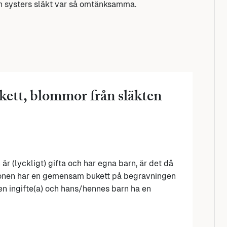
din systers släkt var så omtänksamma.
ikett, blommor från släkten
r (lyckligt) gifta och har egna barn, är det då
skonen har en gemensam bukett på begravningen
den ingifte(a) och hans/hennes barn ha en