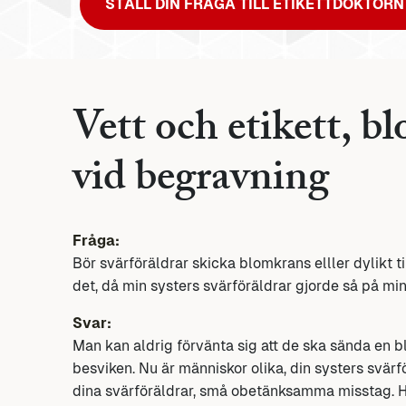
STÄLL DIN FRÅGA TILL ETIKETTDOKTORN
Vett och etikett, b
vid begravning
Fråga:
Bör svärföräldrar skicka blomkrans elller dylikt t
det, då min systers svärföräldrar gjorde så på m
Svar:
Man kan aldrig förvänta sig att de ska sända en b
besviken. Nu är människor olika, din systers svä
dina svärföräldrar, små obetänksamma misstag. Har