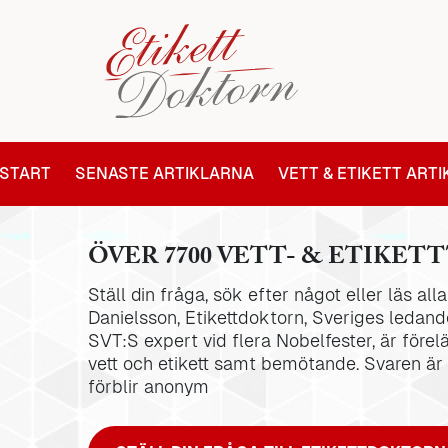
START
SENASTE ARTIKLARNA
VETT & ETIKETT ART
ÖVER 7700 VETT- & ETIKETT
Ställ din fråga, sök efter något eller läs al
Danielsson, Etikettdoktorn, Sveriges ledande
SVT:S expert vid flera Nobelfester, är förel
vett och etikett samt bemötande. Svaren är
förblir anonym