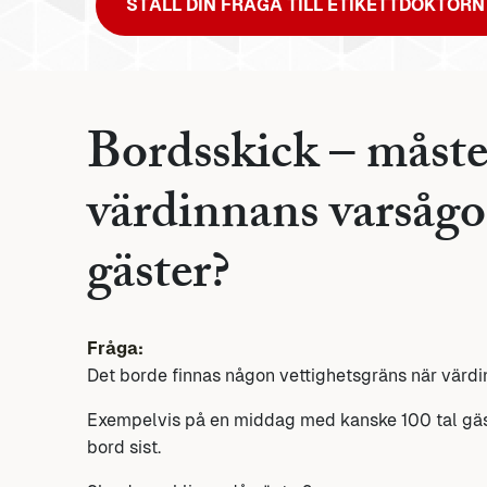
STÄLL DIN FRÅGA TILL ETIKETTDOKTORN
Bordsskick – måst
värdinnans varsågo
gäster?
Fråga:
Det borde finnas någon vettighetsgräns när värdi
Exempelvis på en middag med kanske 100 tal gäs
bord sist.