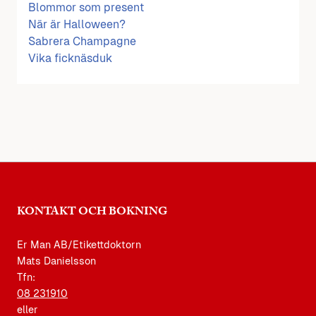
Blommor som present
När är Halloween?
Sabrera Champagne
Vika ficknäsduk
KONTAKT OCH BOKNING
Er Man AB/Etikettdoktorn
Mats Danielsson
Tfn:
08 231910
eller