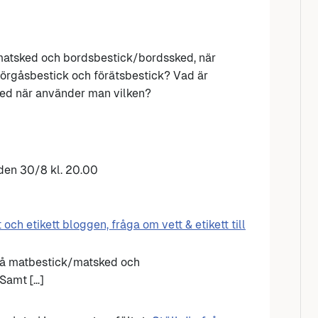
matsked och bordsbestick/bordssked, när
örgåsbestick och förätsbestick? Vad är
ked när använder man vilken?
 den 30/8 kl. 20.00
t och etikett bloggen, fråga om vett & etikett till
 på matbestick/matsked och
Samt […]