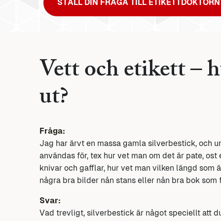
STÄLL DIN FRÅGA TILL ETIKETTDOKTORN
Vett och etikett – h
ut?
Fråga:
Jag har ärvt en massa gamla silverbestick, och und
användas för, tex hur vet man om det är pate, ost 
knivar och gafflar, hur vet man vilken längd som är
några bra bilder nån stans eller nån bra bok som 
Svar:
Vad trevligt, silverbestick är något speciellt att 