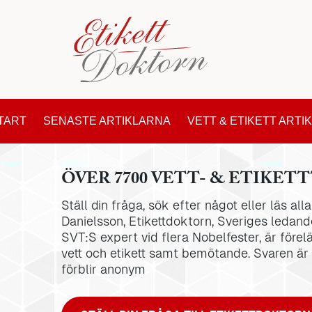
TART
SENASTE ARTIKLARNA
VETT & ETIKETT ARTI
ÖVER 7700 VETT- & ETIKETT
Ställ din fråga, sök efter något eller läs al
Danielsson, Etikettdoktorn, Sveriges ledande
SVT:S expert vid flera Nobelfester, är förel
vett och etikett samt bemötande. Svaren är
förblir anonym