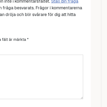
den inte i kommentarsfältet.
Ställ din fråga
n fråga besvarats. Frågor i kommentarerna
n dröja och blir svårare för dig att hitta
a fält är märkta
*