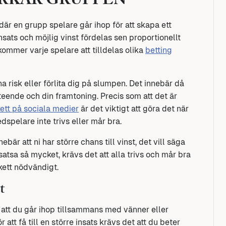
ERKAR GRUPPEN
är en grupp spelare går ihop för att skapa ett
sats och möjlig vinst fördelas sen proportionellt
 kommer varje spelare att tilldelas olika
betting
a risk eller förlita dig på slumpen. Det innebär då
eteende och din framtoning. Precis som att det är
kett på sociala medier
är det viktigt att göra det när
edspelare inte trivs eller mår bra.
r att ni har större chans till vinst, det vill säga
satsa så mycket, krävs det att alla trivs och mår bra
ikett nödvändigt.
t
å att du går ihop tillsammans med vänner eller
r att få till en större insats krävs det att du beter