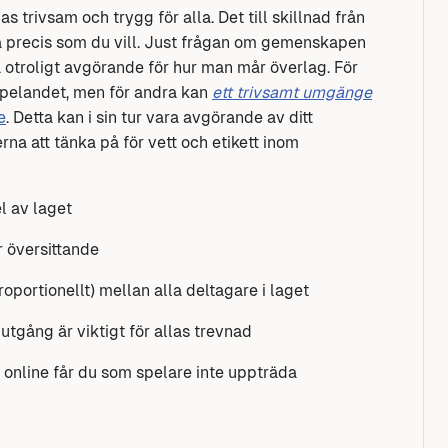
s trivsam och trygg för alla. Det till skillnad från
a precis som du vill. Just frågan om gemenskapen
 otroligt avgörande för hur man mår överlag. För
spelandet, men för andra kan
ett trivsamt umgänge
e
. Detta kan i sin tur vara avgörande av ditt
na att tänka på för vett och etikett inom
l av laget
r översittande
proportionellt) mellan alla deltagare i laget
 utgång är viktigt för allas trevnad
 online får du som spelare inte uppträda