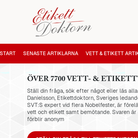
START
SENASTE ARTIKLARNA
VETT & ETIKETT ART
ÖVER 7700 VETT- & ETIKETT
Ställ din fråga, sök efter något eller läs al
Danielsson, Etikettdoktorn, Sveriges ledande
SVT:S expert vid flera Nobelfester, är förel
vett och etikett samt bemötande. Svaren är
förblir anonym