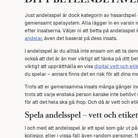
DITT BETEENDE PÅV
Just andelsspel är dock kategorin av hasardspel d
gemensamt spelsystem. Alla lägger in en varsin in
efter insatserna. Väljer ni att betta på andelsspel
andelar
, även det baserat på dess insats.
I andelsspel är du alltså inte ensam om att ta denn
också att det är än mer viktigt att tänka på ditt b
viktigt att upprätthålla en viss
digital vett och eti
du spelar – annars finns det en risk för att dina m
Trots att er gemensamma insats många gånger innebä
trots att varje enstaka person kanske inte behövt 
för att det hela ska gå ihop. Och då är vett och et
Spela andelsspel – vett och etiket
I och med att andelsspel är ett spel som går ut p
kollegor, eller i vissa fall även random personer, fö