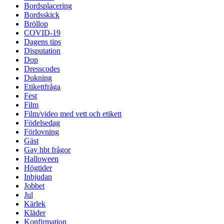
Bordsplacering
Bordsskick
Bröllop
COVID-19
Dagens tips
Disputation
Dop
Dresscodes
Dukning
Etikettfråga
Fest
Film
Film/video med vett och etikett
Födelsedag
Förlovning
Gäst
Gay hbt frågor
Halloween
Högtider
Inbjudan
Jobbet
Jul
Kärlek
Kläder
Konfirmation