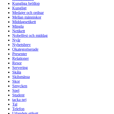
Kungliga bröllop
Kungligt
Medajer och ordnar
Mellan människor
Middagsetikett
Mingla
Netikett
Nobelfest och middag
Nyår
Nyhetsbrev
Okategoriserade
Presenter
Relationer
Resor
Servering
Skåla
Skilsmässa
Skor
Smycken
Spel
Student
tacka nej
Tal
Telefon
Utlandets etikett