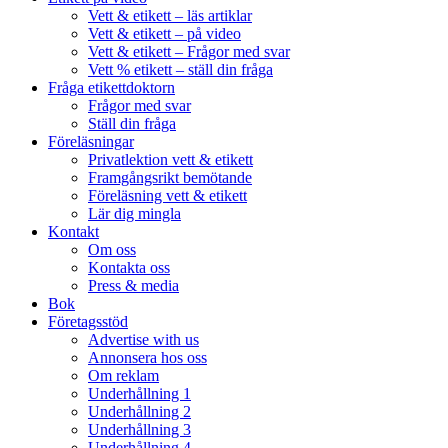
Vett & etikett – läs artiklar
Vett & etikett – på video
Vett & etikett – Frågor med svar
Vett % etikett – ställ din fråga
Fråga etikettdoktorn
Frågor med svar
Ställ din fråga
Föreläsningar
Privatlektion vett & etikett
Framgångsrikt bemötande
Föreläsning vett & etikett
Lär dig mingla
Kontakt
Om oss
Kontakta oss
Press & media
Bok
Företagsstöd
Advertise with us
Annonsera hos oss
Om reklam
Underhållning 1
Underhållning 2
Underhållning 3
Underhållning 4