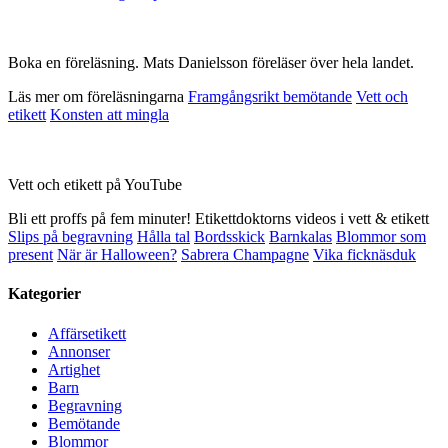
Boka en föreläsning. Mats Danielsson föreläser över hela landet.
Läs mer om föreläsningarna
Framgångsrikt bemötande
Vett och
etikett
Konsten att mingla
Vett och etikett på YouTube
Bli ett proffs på fem minuter! Etikettdoktorns videos i vett & etikett
Slips på begravning
Hålla tal
Bordsskick
Barnkalas
Blommor som
present
När är Halloween?
Sabrera Champagne
Vika ficknäsduk
Kategorier
Affärsetikett
Annonser
Artighet
Barn
Begravning
Bemötande
Blommor