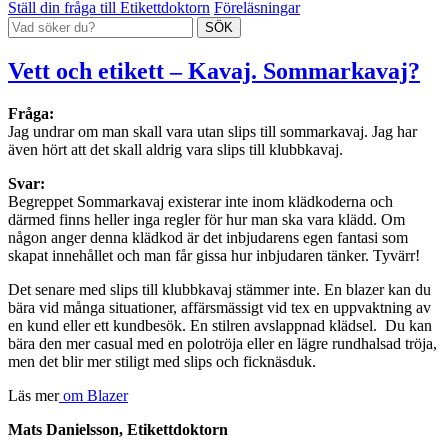
Ställ din fråga till Etikettdoktorn
Föreläsningar
Vett och etikett – Kavaj. Sommarkavaj?
Fråga:
Jag undrar om man skall vara utan slips till sommarkavaj. Jag har
även hört att det skall aldrig vara slips till klubbkavaj.
Svar:
Begreppet Sommarkavaj existerar inte inom klädkoderna och
därmed finns heller inga regler för hur man ska vara klädd. Om
någon anger denna klädkod är det inbjudarens egen fantasi som
skapat innehållet och man får gissa hur inbjudaren tänker. Tyvärr!
Det senare med slips till klubbkavaj stämmer inte. En blazer kan du
bära vid många situationer, affärsmässigt vid tex en uppvaktning av
en kund eller ett kundbesök. En stilren avslappnad klädsel. Du kan
bära den mer casual med en polotröja eller en lägre rundhalsad tröja,
men det blir mer stiligt med slips och ficknäsduk.
Läs mer
om Blazer
Mats Danielsson, Etikettdoktorn