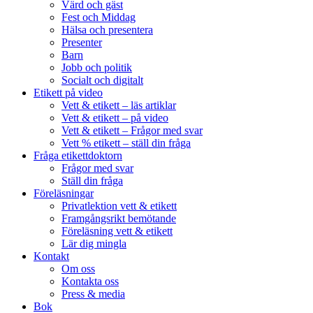
Värd och gäst
Fest och Middag
Hälsa och presentera
Presenter
Barn
Jobb och politik
Socialt och digitalt
Etikett på video
Vett & etikett – läs artiklar
Vett & etikett – på video
Vett & etikett – Frågor med svar
Vett % etikett – ställ din fråga
Fråga etikettdoktorn
Frågor med svar
Ställ din fråga
Föreläsningar
Privatlektion vett & etikett
Framgångsrikt bemötande
Föreläsning vett & etikett
Lär dig mingla
Kontakt
Om oss
Kontakta oss
Press & media
Bok