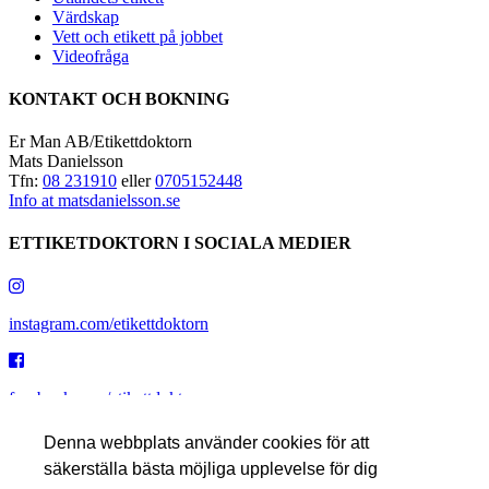
Värdskap
Vett och etikett på jobbet
Videofråga
KONTAKT OCH BOKNING
Er Man AB/Etikettdoktorn
Mats Danielsson
Tfn:
08 231910
eller
0705152448
Info at matsdanielsson.se
ETTIKETDOKTORN I SOCIALA MEDIER
instagram.com/etikettdoktorn
facebook.com/etikettdoktorn
Denna webbplats använder cookies för att
säkerställa bästa möjliga upplevelse för dig
youtube.com/etikettdoktorn