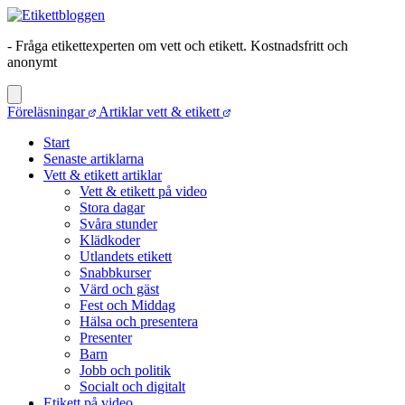
- Fråga etikettexperten om vett och etikett. Kostnadsfritt och
anonymt
Föreläsningar
Artiklar vett & etikett
Start
Senaste artiklarna
Vett & etikett artiklar
Vett & etikett på video
Stora dagar
Svåra stunder
Klädkoder
Utlandets etikett
Snabbkurser
Värd och gäst
Fest och Middag
Hälsa och presentera
Presenter
Barn
Jobb och politik
Socialt och digitalt
Etikett på video