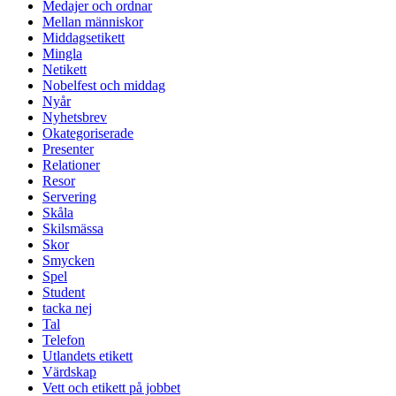
Medajer och ordnar
Mellan människor
Middagsetikett
Mingla
Netikett
Nobelfest och middag
Nyår
Nyhetsbrev
Okategoriserade
Presenter
Relationer
Resor
Servering
Skåla
Skilsmässa
Skor
Smycken
Spel
Student
tacka nej
Tal
Telefon
Utlandets etikett
Värdskap
Vett och etikett på jobbet