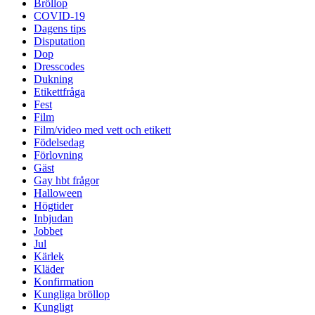
Bröllop
COVID-19
Dagens tips
Disputation
Dop
Dresscodes
Dukning
Etikettfråga
Fest
Film
Film/video med vett och etikett
Födelsedag
Förlovning
Gäst
Gay hbt frågor
Halloween
Högtider
Inbjudan
Jobbet
Jul
Kärlek
Kläder
Konfirmation
Kungliga bröllop
Kungligt