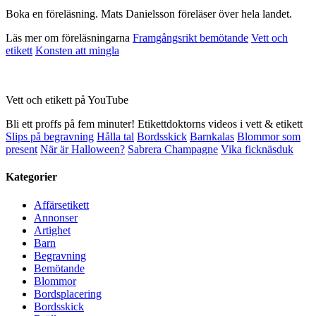
Boka en föreläsning. Mats Danielsson föreläser över hela landet.
Läs mer om föreläsningarna
Framgångsrikt bemötande
Vett och
etikett
Konsten att mingla
Vett och etikett på YouTube
Bli ett proffs på fem minuter! Etikettdoktorns videos i vett & etikett
Slips på begravning
Hålla tal
Bordsskick
Barnkalas
Blommor som
present
När är Halloween?
Sabrera Champagne
Vika ficknäsduk
Kategorier
Affärsetikett
Annonser
Artighet
Barn
Begravning
Bemötande
Blommor
Bordsplacering
Bordsskick