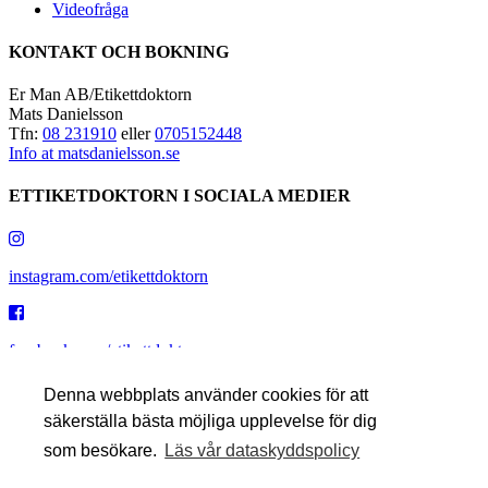
Videofråga
KONTAKT OCH BOKNING
Er Man AB/Etikettdoktorn
Mats Danielsson
Tfn:
08 231910
eller
0705152448
Info at matsdanielsson.se
ETTIKETDOKTORN I SOCIALA MEDIER
instagram.com/etikettdoktorn
facebook.com/etikettdoktorn
Denna webbplats använder cookies för att
säkerställa bästa möjliga upplevelse för dig
youtube.com/etikettdoktorn
som besökare.
Läs vår dataskyddspolicy