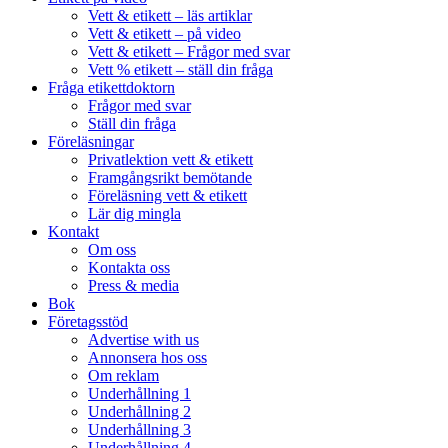
Vett & etikett – läs artiklar
Vett & etikett – på video
Vett & etikett – Frågor med svar
Vett % etikett – ställ din fråga
Fråga etikettdoktorn
Frågor med svar
Ställ din fråga
Föreläsningar
Privatlektion vett & etikett
Framgångsrikt bemötande
Föreläsning vett & etikett
Lär dig mingla
Kontakt
Om oss
Kontakta oss
Press & media
Bok
Företagsstöd
Advertise with us
Annonsera hos oss
Om reklam
Underhållning 1
Underhållning 2
Underhållning 3
Underhållning 4