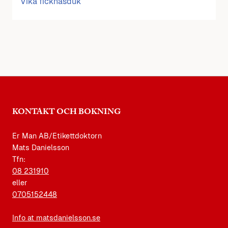
Vika ficknäsduk
KONTAKT OCH BOKNING
Er Man AB/Etikettdoktorn
Mats Danielsson
Tfn:
08 231910
eller
0705152448
Info at matsdanielsson.se