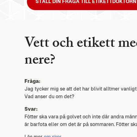
STÄLL DIN FRÅGA TILL ETIKETTDOKTORN
Vett och etikett me
nere?
Fråga:
Jag tycker mig se att det har blivit alltmer vanlig
Vad anser du om det?
Svar:
Fötter ska vara på golvet och inte där andra männi
är barfota eller om det är på sommaren. Fötter sk
Läs mer
om skor