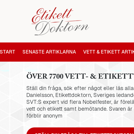
START
SENASTE ARTIKLARNA
VETT & ETIKETT ART
ÖVER 7700 VETT- & ETIKETT
Ställ din fråga, sök efter något eller läs al
Danielsson, Etikettdoktorn, Sveriges ledande
SVT:S expert vid flera Nobelfester, är förel
vett och etikett samt bemötande. Svaren är
förblir anonym