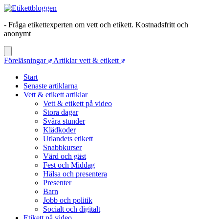
- Fråga etikettexperten om vett och etikett. Kostnadsfritt och
anonymt
Föreläsningar
Artiklar vett & etikett
Start
Senaste artiklarna
Vett & etikett artiklar
Vett & etikett på video
Stora dagar
Svåra stunder
Klädkoder
Utlandets etikett
Snabbkurser
Värd och gäst
Fest och Middag
Hälsa och presentera
Presenter
Barn
Jobb och politik
Socialt och digitalt
Etikett på video