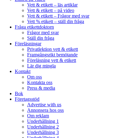
Vett & etikett – läs artiklar
Vett & etikett – på video
Vett & etikett – Frågor med svar
Vett % etikett – ställ din fråga
Fråga etikettdoktorn
Frågor med svar
Ställ din fråga
Föreläsningar
Privatlektion vett & etikett
Framgångsrikt bemötande
Föreläsning vett & etikett
Lär dig mingla
Kontakt
Om oss
Kontakta oss
Press & media
Bok
Företagsstöd
Advertise with us
Annonsera hos oss
Om reklam
Underhållning 1
Underhållning 2
Underhållning 3
Underhållning 4