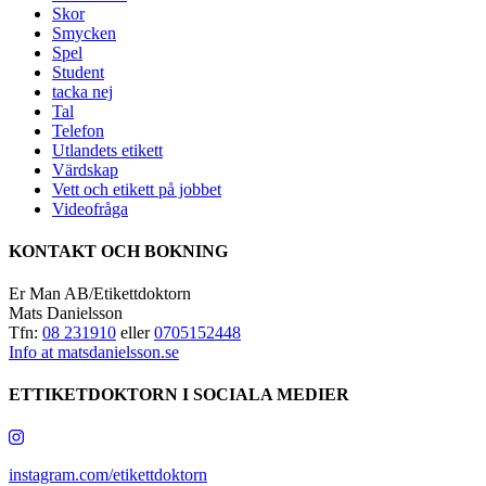
Skor
Smycken
Spel
Student
tacka nej
Tal
Telefon
Utlandets etikett
Värdskap
Vett och etikett på jobbet
Videofråga
KONTAKT OCH BOKNING
Er Man AB/Etikettdoktorn
Mats Danielsson
Tfn:
08 231910
eller
0705152448
Info at matsdanielsson.se
ETTIKETDOKTORN I SOCIALA MEDIER
instagram.com/etikettdoktorn