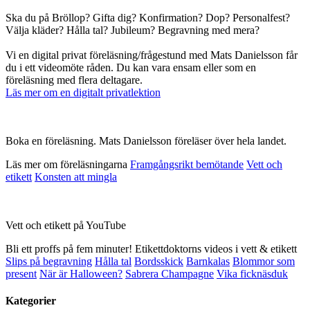
Ska du på Bröllop? Gifta dig? Konfirmation? Dop? Personalfest?
Välja kläder? Hålla tal? Jubileum? Begravning med mera?
Vi en digital privat föreläsning/frågestund med Mats Danielsson får
du i ett videomöte råden. Du kan vara ensam eller som en
föreläsning med flera deltagare.
Läs mer om en digitalt privatlektion
Boka en föreläsning. Mats Danielsson föreläser över hela landet.
Läs mer om föreläsningarna
Framgångsrikt bemötande
Vett och
etikett
Konsten att mingla
Vett och etikett på YouTube
Bli ett proffs på fem minuter! Etikettdoktorns videos i vett & etikett
Slips på begravning
Hålla tal
Bordsskick
Barnkalas
Blommor som
present
När är Halloween?
Sabrera Champagne
Vika ficknäsduk
Kategorier