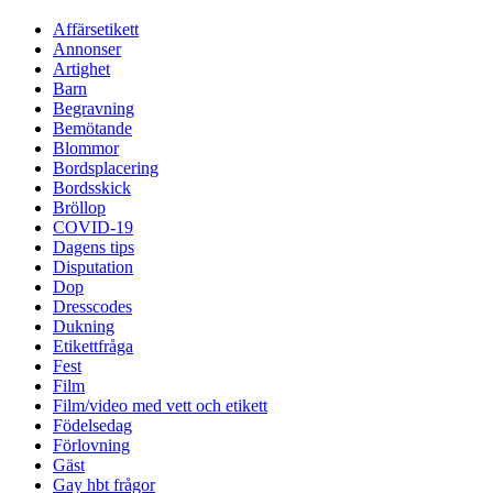
Affärsetikett
Annonser
Artighet
Barn
Begravning
Bemötande
Blommor
Bordsplacering
Bordsskick
Bröllop
COVID-19
Dagens tips
Disputation
Dop
Dresscodes
Dukning
Etikettfråga
Fest
Film
Film/video med vett och etikett
Födelsedag
Förlovning
Gäst
Gay hbt frågor