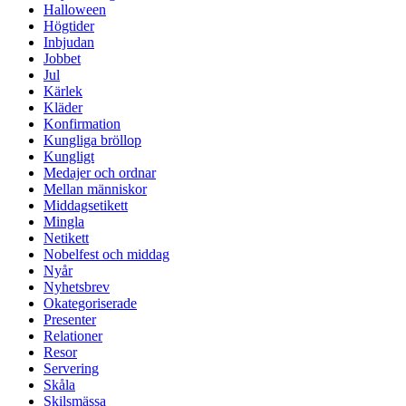
Halloween
Högtider
Inbjudan
Jobbet
Jul
Kärlek
Kläder
Konfirmation
Kungliga bröllop
Kungligt
Medajer och ordnar
Mellan människor
Middagsetikett
Mingla
Netikett
Nobelfest och middag
Nyår
Nyhetsbrev
Okategoriserade
Presenter
Relationer
Resor
Servering
Skåla
Skilsmässa