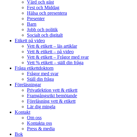
Värd och gäst
Fest och Middag
Hälsa och presentera
Presenter
Barn
Jobb och politik
Socialt och digitalt
Etikett på video
Vett & etikett – läs artiklar
Vett & etikett – på video
Vett & etikett – Frågor med svar
Vett % etikett – ställ din fråga
Fråga etikettdoktorn
Frågor med svar
Ställ din fråga
Föreläsningar
Privatlektion vett & etikett
Framgångsrikt bemötande
Föreläsning vett & etikett
Lär dig mingla
Kontakt
Om oss
Kontakta oss
Press & media
Bok