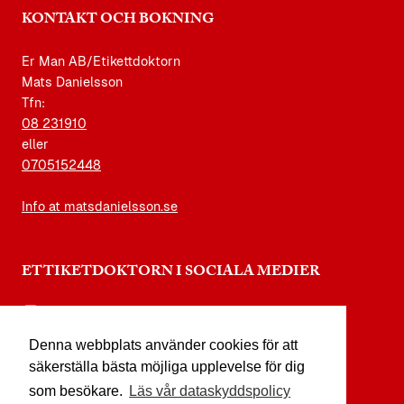
KONTAKT OCH BOKNING
Er Man AB/Etikettdoktorn
Mats Danielsson
Tfn:
08 231910
eller
0705152448
Info at matsdanielsson.se
ETTIKETDOKTORN I SOCIALA MEDIER
instagram.com/etikettdoktorn
Denna webbplats använder cookies för att
facebook.com/etikettdoktorn
säkerställa bästa möjliga upplevelse för dig
youtube.com/etikettdoktorn
som besökare.
Läs vår dataskyddspolicy