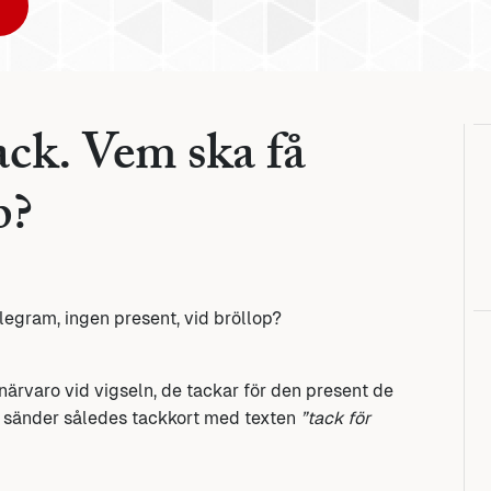
tack. Vem ska få
p?
legram, ingen present, vid bröllop?
ärvaro vid vigseln, de tackar för den present de
 sänder således tackkort med texten
”tack för