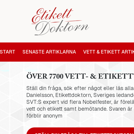
START
SENASTE ARTIKLARNA
VETT & ETIKETT ART
ÖVER 7700 VETT- & ETIKETT
Ställ din fråga, sök efter något eller läs al
Danielsson, Etikettdoktorn, Sveriges ledande
SVT:S expert vid flera Nobelfester, är förel
vett och etikett samt bemötande. Svaren är
förblir anonym