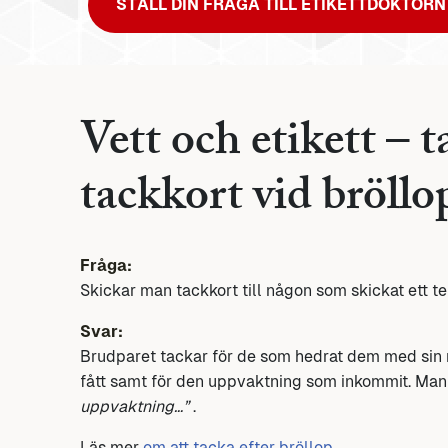
STÄLL DIN FRÅGA TILL ETIKETTDOKTORN
Vett och etikett – 
tackkort vid bröllo
Fråga:
Skickar man tackkort till någon som skickat ett te
Svar:
Brudparet tackar för de som hedrat dem med sin n
fått samt för den uppvaktning som inkommit. Man
uppvaktning…”
.
Läs mer
om att tacka efter bröllop