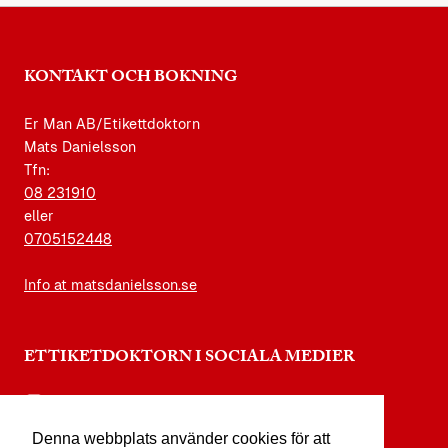
KONTAKT OCH BOKNING
Er Man AB/Etikettdoktorn
Mats Danielsson
Tfn:
08 231910
eller
0705152448
Info at matsdanielsson.se
ETTIKETDOKTORN I SOCIALA MEDIER
instagram.com/etikettdoktorn
Denna webbplats använder cookies för att
facebook.com/etikettdoktorn