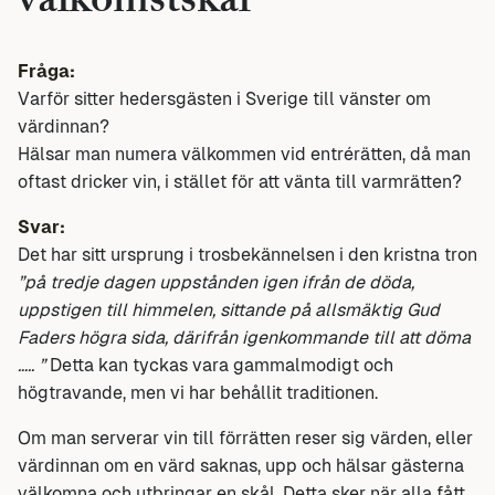
välkomstskål
Fråga:
Varför sitter hedersgästen i Sverige till vänster om
värdinnan?
Hälsar man numera välkommen vid entrérätten, då man
oftast dricker vin, i stället för att vänta till varmrätten?
Svar:
Det har sitt ursprung i trosbekännelsen i den kristna tron
”på tredje dagen uppstånden igen ifrån de döda,
uppstigen till himmelen, sittande på allsmäktig Gud
Faders högra sida, därifrån igenkommande till att döma
….. ”
Detta kan tyckas vara gammalmodigt och
högtravande, men vi har behållit traditionen.
Om man serverar vin till förrätten reser sig värden, eller
värdinnan om en värd saknas, upp och hälsar gästerna
välkomna och utbringar en skål. Detta sker när alla fått