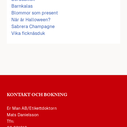
Barnkalas
Blommor som present
När är Halloween?
Sabrera Champagne
Vika ficknäsduk
KONTAKT OCH BOKNING
Er Man AB/Etikettdoktorn
Mats Danielsson
Tfn: