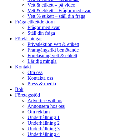
Vett & etikett – på video
Vett & etikett – Frågor med svar
Vett % etikett – ställ din fråga
Fråga etikettdoktorn
Frågor med svar
Ställ din fråga
Föreläsningar
Privatlektion vett & etikett
Framgångsrikt bemötande
Föreläsning vett & etikett
Lär dig mingla
Kontakt
Om oss
Kontakta oss
Press & media
Bok
Företagsstöd
Advertise with us
Annonsera hos oss
Om reklam
Underhållning 1
Underhållning 2
Underhållning 3
Underhållning 4