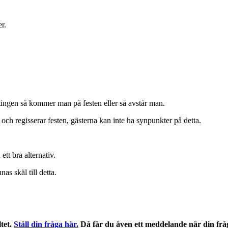
r.
antingen så kommer man på festen eller så avstår man.
 och regisserar festen, gästerna kan inte ha synpunkter på detta.
ett bra alternativ.
as skäl till detta.
ltet.
Ställ din fråga här.
Då får du även ett meddelande när din frå