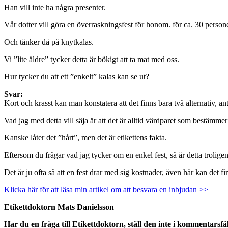
Han vill inte ha några presenter.
Vår dotter vill göra en överraskningsfest för honom. för ca. 30 persone
Och tänker då på knytkalas.
Vi ”lite äldre” tycker detta är bökigt att ta mat med oss.
Hur tycker du att ett ”enkelt” kalas kan se ut?
Svar:
Kort och krasst kan man konstatera att det finns bara två alternativ, 
Vad jag med detta vill säja är att det är alltid värdparet som bestämmer
Kanske låter det ”hårt”, men det är etikettens fakta.
Eftersom du frågar vad jag tycker om en enkel fest, så är detta troligen 
Det är ju ofta så att en fest drar med sig kostnader, även här kan det finn
Klicka här för att läsa min artikel om att besvara en inbjudan >>
Etikettdoktorn Mats Danielsson
Har du en fråga till Etikettdoktorn, ställ den inte i kommentarsfä