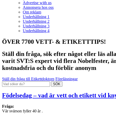
Advertise with us
Annonsera hos oss
Om reklam
Underhållning 1
Underhållning 2
Underhållning 3
Underhållning 4
ÖVER 7700 VETT- & ETIKETTTIPS!
Ställ din fråga, sök efter något eller läs a
varit SVT:S expert vid flera Nobelfester, ä
kostnadsfria och du förblir anonym
Ställ din fråga till Etikettdoktorn
Föreläsningar
Födelsedag – vad är vett och etikett vid kn
Fråga:
Vår svärson fyller 40 år .