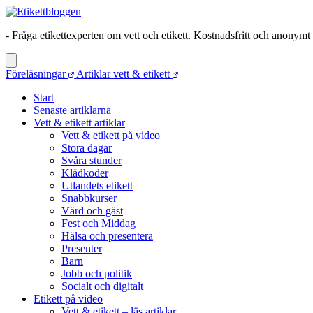
- Fråga etikettexperten om vett och etikett. Kostnadsfritt och anonymt
Föreläsningar
Artiklar vett & etikett
Start
Senaste artiklarna
Vett & etikett artiklar
Vett & etikett på video
Stora dagar
Svåra stunder
Klädkoder
Utlandets etikett
Snabbkurser
Värd och gäst
Fest och Middag
Hälsa och presentera
Presenter
Barn
Jobb och politik
Socialt och digitalt
Etikett på video
Vett & etikett – läs artiklar