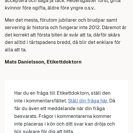
acceptera och säga ja tack. Hedersgäster först, gifta
kvinnor före ogifta, äldre före yngre o.s.v..
Men det mesta, förutom jubilarer och brudpar samt
servering är historia och fungerar inte 2012. Däremot är
det korrekt att första biten är svår att ta, därför skärs
den alltid i tårtspadens bredd, då blir det enklare för
alla att ta.
Mats Danielsson, Etikettdoktorn
Har du en fråga till Etikettdoktorn, ställ den
inte i kommentarsfältet.
Ställ din fråga här.
Då
får du även ett meddelande när din fråga
besvarats. Frågor i kommentarerna kommer
inte placeras i kön och ditt svar kan dröja och
blir svårare för dig att hitta