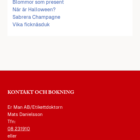
Blommor som present
När är Halloween?
Sabrera Champagne
Vika ficknäsduk
KONTAKT OCH BOKNING
Er Man AB/Etikettdoktorn
Mats Danielsson
Tfn:
08 231910
eller