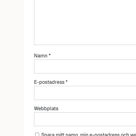
Namn
*
E-postadress
*
Webbplats
Spara mitt namn, min e-postadress och we