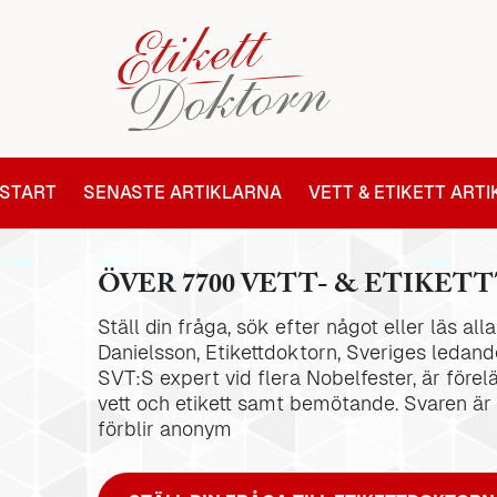
START
SENASTE ARTIKLARNA
VETT & ETIKETT ART
ÖVER 7700 VETT- & ETIKETT
Ställ din fråga, sök efter något eller läs al
Danielsson, Etikettdoktorn, Sveriges ledande
SVT:S expert vid flera Nobelfester, är förel
vett och etikett samt bemötande. Svaren är
förblir anonym