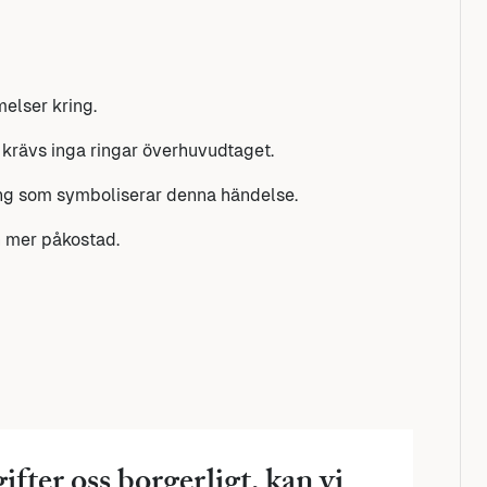
melser kring.
å krävs inga ringar överhuvudtaget.
 ring som symboliserar denna händelse.
n mer påkostad.
gifter oss borgerligt, kan vi